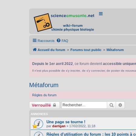
Raccourcis
FAQ
Accueil du forum
Forums tout public
Métaforum
Depuis le 1er avril 2022
, ce forum devient
accessible uniquem
Il n'est plus possible de s'y inscrire, de s'y connecter, de poster de n
Métaforum
Règles du forum
Rechercher
Recher
Verrouillé
ANNONCES
Une page se tourne !
par
darrigan
»
17/02/2022, 11:18
Règles d'utilisation du forum : les 10 points à c