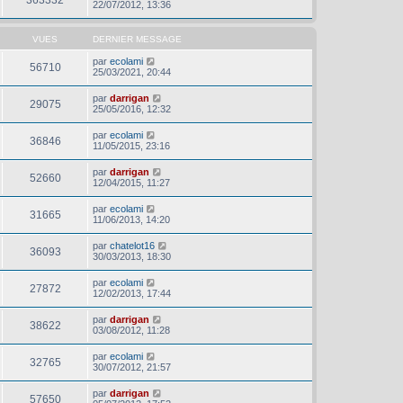
22/07/2012, 13:36
VUES
DERNIER MESSAGE
par
ecolami
56710
25/03/2021, 20:44
par
darrigan
29075
25/05/2016, 12:32
par
ecolami
36846
11/05/2015, 23:16
par
darrigan
52660
12/04/2015, 11:27
par
ecolami
31665
11/06/2013, 14:20
par
chatelot16
36093
30/03/2013, 18:30
par
ecolami
27872
12/02/2013, 17:44
par
darrigan
38622
03/08/2012, 11:28
par
ecolami
32765
30/07/2012, 21:57
par
darrigan
57650