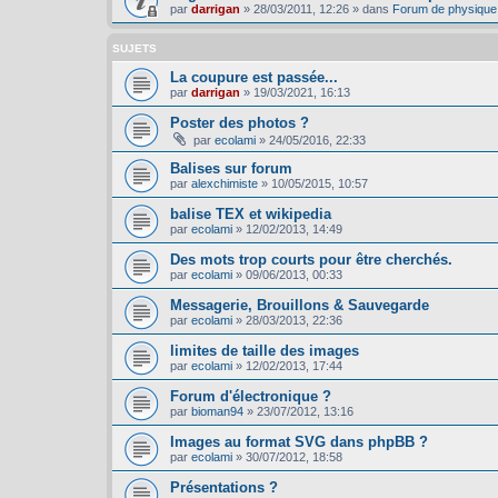
par
darrigan
»
28/03/2011, 12:26
» dans
Forum de physique
SUJETS
La coupure est passée...
par
darrigan
»
19/03/2021, 16:13
Poster des photos ?
par
ecolami
»
24/05/2016, 22:33
Balises sur forum
par
alexchimiste
»
10/05/2015, 10:57
balise TEX et wikipedia
par
ecolami
»
12/02/2013, 14:49
Des mots trop courts pour être cherchés.
par
ecolami
»
09/06/2013, 00:33
Messagerie, Brouillons & Sauvegarde
par
ecolami
»
28/03/2013, 22:36
limites de taille des images
par
ecolami
»
12/02/2013, 17:44
Forum d'électronique ?
par
bioman94
»
23/07/2012, 13:16
Images au format SVG dans phpBB ?
par
ecolami
»
30/07/2012, 18:58
Présentations ?