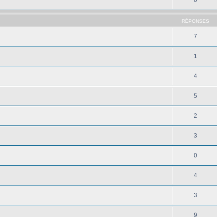
RÉPONSES
7
1
4
5
2
3
0
4
3
9