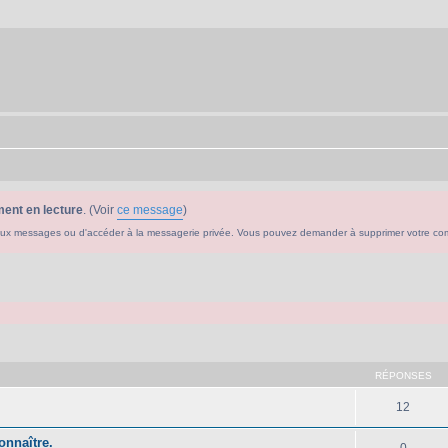
ent en lecture
. (Voir
ce message
)
ouveaux messages ou d'accéder à la messagerie privée. Vous pouvez demander à supprimer votre c
che avancée
RÉPONSES
12
onnaître.
0