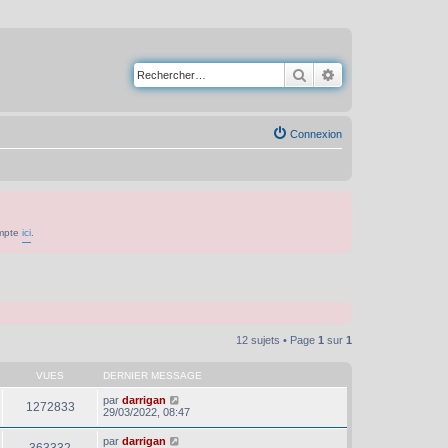
Rechercher
Recherche avancé
Connexion
ompte
ici
.
12 sujets • Page
1
sur
1
VUES
DERNIER MESSAGE
par
darrigan
1272833
29/03/2022, 08:47
par
darrigan
363332