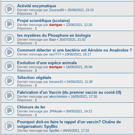
Activité enzymatique
Dernier message par
Zouzou89
«
25/09/2021, 23:15
Réponses :
3
Projet scientifique (scolaire)
Dernier message par
darrigan
«
22/08/2021, 12:26
Réponses :
1
les mystères du Phosphore en biologie
Dernier message par
Bapt
«
26/07/2021, 21:02
Réponses :
1
Comment détecter si une bactérie est Aérobie ou Anaérobie ?
Dernier message par
ras7777
«
23/06/2021, 16:17
Evolution d'une espèce animale
Dernier message par
darrigan
«
16/06/2021, 20:08
Réponses :
3
Sélection végétale
Dernier message par
horuse10
«
04/06/2021, 11:38
Réponses :
2
Fabrication d'un Vaccin (du premier vaccin au covid-19)
Dernier message par
alexchimiste
«
16/05/2021, 17:20
Réponses :
2
Chlorure de fer
Dernier message par
JPMoulin
«
09/05/2021, 14:21
Réponses :
2
Pourquoi doit-on faire le rappel d'un vaccin? Chaîne de
vulgarisation: SpyBio
Dernier message par
SpyBio
«
06/05/2021, 17:32