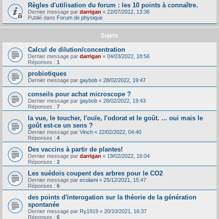
Règles d'utilisation du forum : les 10 points à connaître.
Dernier message par
darrigan
«
22/07/2012, 13:36
Publié dans
Forum de physique
Sujets
Calcul de dilution/concentration
Dernier message par
darrigan
«
04/03/2022, 18:56
Réponses :
1
probiotiques
Dernier message par
gaybob
«
28/02/2022, 19:47
conseils pour achat microscope ?
Dernier message par
gaybob
«
28/02/2022, 19:43
Réponses :
7
la vue, le toucher, l'ouïe, l'odorat et le goût. ... oui mais le
goût est-ce un sens ?
Dernier message par
Vinch
«
22/02/2022, 04:40
Réponses :
4
Des vaccins à partir de plantes!
Dernier message par
darrigan
«
19/02/2022, 16:04
Réponses :
2
Les suédois coupent des arbres pour le CO2
Dernier message par
ecolami
«
25/12/2021, 15:47
Réponses :
6
des points d'interogation sur la théorie de la génération
spontanée
Dernier message par
Ry1919
«
20/10/2021, 16:37
Réponses :
6