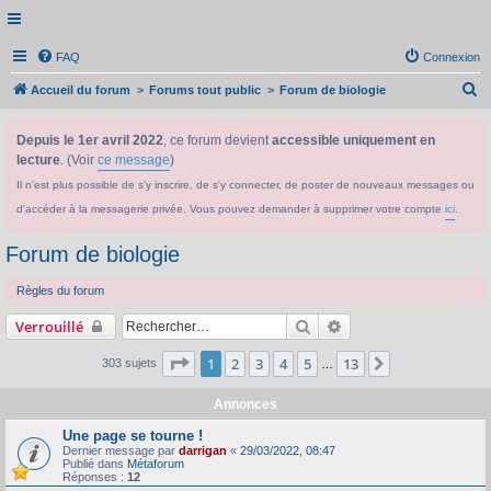
FAQ
Connexion
R
Accueil du forum
Forums tout public
Forum de biologie
e
Depuis le 1er avril 2022
, ce forum devient
accessible uniquement en
c
lecture
. (Voir
ce message
)
h
Il n'est plus possible de s'y inscrire, de s'y connecter, de poster de nouveaux messages ou
e
d'accéder à la messagerie privée. Vous pouvez demander à supprimer votre compte
ici
.
r
c
Forum de biologie
h
Règles du forum
e
Rechercher
Recherche avancée
Verrouillé
r
Page
1
sur
13
1
2
3
4
5
13
Suivant
303 sujets
…
Annonces
Une page se tourne !
Dernier message par
darrigan
«
29/03/2022, 08:47
Publié dans
Métaforum
Réponses :
12