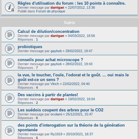
Règles d'utilisation du forum : les 10 points à connaître.
Dernier message par
darrigan
«
22/07/2012, 13:36
Publié dans
Forum de physique
Sujets
Calcul de dilution/concentration
Dernier message par
darrigan
«
04/03/2022, 18:56
Réponses :
1
probiotiques
Dernier message par
gaybob
«
28/02/2022, 19:47
conseils pour achat microscope ?
Dernier message par
gaybob
«
28/02/2022, 19:43
Réponses :
7
la vue, le toucher, l'ouïe, l'odorat et le goût. ... oui mais le
goût est-ce un sens ?
Dernier message par
Vinch
«
22/02/2022, 04:40
Réponses :
4
Des vaccins à partir de plantes!
Dernier message par
darrigan
«
19/02/2022, 16:04
Réponses :
2
Les suédois coupent des arbres pour le CO2
Dernier message par
ecolami
«
25/12/2021, 15:47
Réponses :
6
des points d'interogation sur la théorie de la génération
spontanée
Dernier message par
Ry1919
«
20/10/2021, 16:37
Réponses :
6