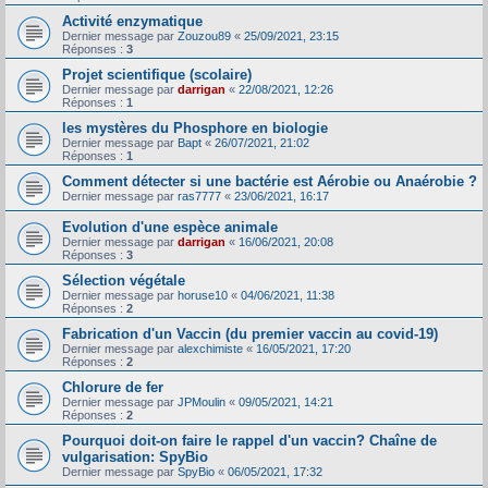
Activité enzymatique
Dernier message par
Zouzou89
«
25/09/2021, 23:15
Réponses :
3
Projet scientifique (scolaire)
Dernier message par
darrigan
«
22/08/2021, 12:26
Réponses :
1
les mystères du Phosphore en biologie
Dernier message par
Bapt
«
26/07/2021, 21:02
Réponses :
1
Comment détecter si une bactérie est Aérobie ou Anaérobie ?
Dernier message par
ras7777
«
23/06/2021, 16:17
Evolution d'une espèce animale
Dernier message par
darrigan
«
16/06/2021, 20:08
Réponses :
3
Sélection végétale
Dernier message par
horuse10
«
04/06/2021, 11:38
Réponses :
2
Fabrication d'un Vaccin (du premier vaccin au covid-19)
Dernier message par
alexchimiste
«
16/05/2021, 17:20
Réponses :
2
Chlorure de fer
Dernier message par
JPMoulin
«
09/05/2021, 14:21
Réponses :
2
Pourquoi doit-on faire le rappel d'un vaccin? Chaîne de
vulgarisation: SpyBio
Dernier message par
SpyBio
«
06/05/2021, 17:32