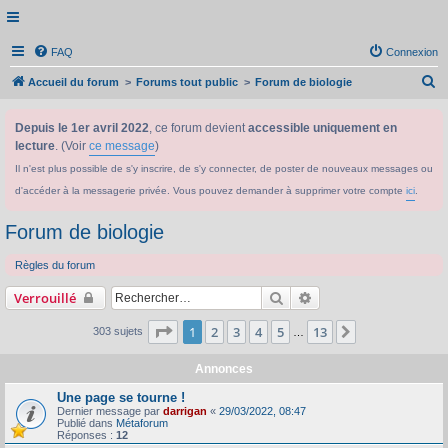
FAQ
Connexion
R
Accueil du forum
Forums tout public
Forum de biologie
e
Depuis le 1er avril 2022
, ce forum devient
accessible uniquement en
c
lecture
. (Voir
ce message
)
h
Il n'est plus possible de s'y inscrire, de s'y connecter, de poster de nouveaux messages ou
e
d'accéder à la messagerie privée. Vous pouvez demander à supprimer votre compte
ici
.
r
c
Forum de biologie
h
Règles du forum
e
Rechercher
Recherche avancée
Verrouillé
r
Page
1
sur
13
1
2
3
4
5
13
Suivant
303 sujets
…
Annonces
Une page se tourne !
Dernier message par
darrigan
«
29/03/2022, 08:47
Publié dans
Métaforum
Réponses :
12