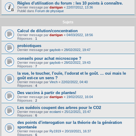
Règles d'utilisation du forum : les 10 points à connaître.
Dernier message par
darrigan
«
22/07/2012, 13:36
Publié dans
Forum de physique
Sujets
Calcul de dilution/concentration
Dernier message par
darrigan
«
04/03/2022, 18:56
Réponses :
1
probiotiques
Dernier message par
gaybob
«
28/02/2022, 19:47
conseils pour achat microscope ?
Dernier message par
gaybob
«
28/02/2022, 19:43
Réponses :
7
la vue, le toucher, l'ouïe, l'odorat et le goût. ... oui mais le
goût est-ce un sens ?
Dernier message par
Vinch
«
22/02/2022, 04:40
Réponses :
4
Des vaccins à partir de plantes!
Dernier message par
darrigan
«
19/02/2022, 16:04
Réponses :
2
Les suédois coupent des arbres pour le CO2
Dernier message par
ecolami
«
25/12/2021, 15:47
Réponses :
6
des points d'interogation sur la théorie de la génération
spontanée
Dernier message par
Ry1919
«
20/10/2021, 16:37
Réponses :
6