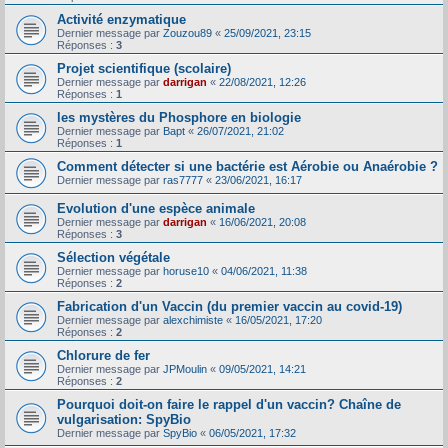
Activité enzymatique
Dernier message par
Zouzou89
«
25/09/2021, 23:15
Réponses :
3
Projet scientifique (scolaire)
Dernier message par
darrigan
«
22/08/2021, 12:26
Réponses :
1
les mystères du Phosphore en biologie
Dernier message par
Bapt
«
26/07/2021, 21:02
Réponses :
1
Comment détecter si une bactérie est Aérobie ou Anaérobie ?
Dernier message par
ras7777
«
23/06/2021, 16:17
Evolution d'une espèce animale
Dernier message par
darrigan
«
16/06/2021, 20:08
Réponses :
3
Sélection végétale
Dernier message par
horuse10
«
04/06/2021, 11:38
Réponses :
2
Fabrication d'un Vaccin (du premier vaccin au covid-19)
Dernier message par
alexchimiste
«
16/05/2021, 17:20
Réponses :
2
Chlorure de fer
Dernier message par
JPMoulin
«
09/05/2021, 14:21
Réponses :
2
Pourquoi doit-on faire le rappel d'un vaccin? Chaîne de
vulgarisation: SpyBio
Dernier message par
SpyBio
«
06/05/2021, 17:32