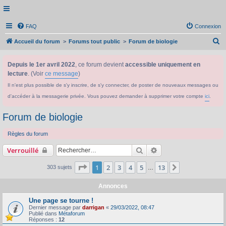
FAQ
Connexion
R
Accueil du forum
Forums tout public
Forum de biologie
e
Depuis le 1er avril 2022
, ce forum devient
accessible uniquement en
c
lecture
. (Voir
ce message
)
h
Il n'est plus possible de s'y inscrire, de s'y connecter, de poster de nouveaux messages ou
e
d'accéder à la messagerie privée. Vous pouvez demander à supprimer votre compte
ici
.
r
c
Forum de biologie
h
Règles du forum
e
Rechercher
Recherche avancée
Verrouillé
r
Page
1
sur
13
1
2
3
4
5
13
Suivant
303 sujets
…
Annonces
Une page se tourne !
Dernier message par
darrigan
«
29/03/2022, 08:47
Publié dans
Métaforum
Réponses :
12