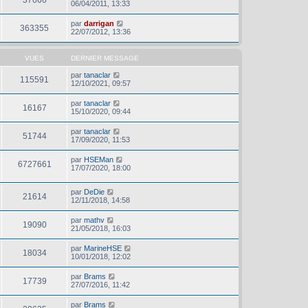
06/04/2011, 13:33
par
darrigan
363355
22/07/2012, 13:36
VUES
DERNIER MESSAGE
par
tanaclar
115591
12/10/2021, 09:57
par
tanaclar
16167
15/10/2020, 09:44
par
tanaclar
51744
17/09/2020, 11:53
par
HSEMan
6727661
17/07/2020, 18:00
par
DeDie
21614
12/11/2018, 14:58
par
mathv
19090
21/05/2018, 16:03
par
MarineHSE
18034
10/01/2018, 12:02
par
Brams
17739
27/07/2016, 11:42
par
Brams