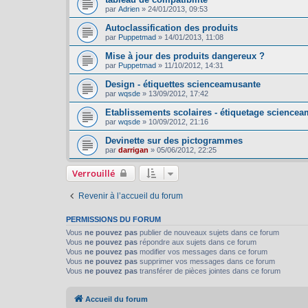
par
Adrien
»
24/01/2013, 09:53
Autoclassification des produits
par
Puppetmad
»
14/01/2013, 11:08
Mise à jour des produits dangereux ?
par
Puppetmad
»
11/10/2012, 14:31
Design - étiquettes scienceamusante
par
wqsde
»
13/09/2012, 17:42
Etablissements scolaires - étiquetage sciencea
par
wqsde
»
10/09/2012, 21:16
Devinette sur des pictogrammes
par
darrigan
»
05/06/2012, 22:25
Verrouillé
Revenir à l’accueil du forum
PERMISSIONS DU FORUM
Vous
ne pouvez pas
publier de nouveaux sujets dans ce forum
Vous
ne pouvez pas
répondre aux sujets dans ce forum
Vous
ne pouvez pas
modifier vos messages dans ce forum
Vous
ne pouvez pas
supprimer vos messages dans ce forum
Vous
ne pouvez pas
transférer de pièces jointes dans ce forum
Accueil du forum