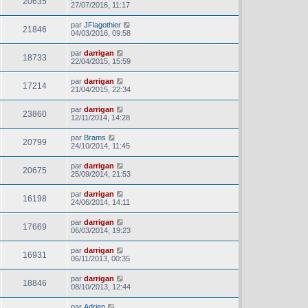
20635
27/07/2016, 11:17
par
JFlagothier
21846
04/03/2016, 09:58
par
darrigan
18733
22/04/2015, 15:59
par
darrigan
17214
21/04/2015, 22:34
par
darrigan
23860
12/11/2014, 14:28
par
Brams
20799
24/10/2014, 11:45
par
darrigan
20675
25/09/2014, 21:53
par
darrigan
16198
24/06/2014, 14:11
par
darrigan
17669
06/03/2014, 19:23
par
darrigan
16931
06/11/2013, 00:35
par
darrigan
18846
08/10/2013, 12:44
par
Adrien