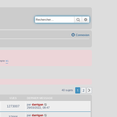
Rechercher
Recherche avancé
Connexion
ompte
ici
.
1
2
Suivant
40 sujets
VUES
DERNIER MESSAGE
par
darrigan
1273007
29/03/2022, 08:47
par
darrigan
37666