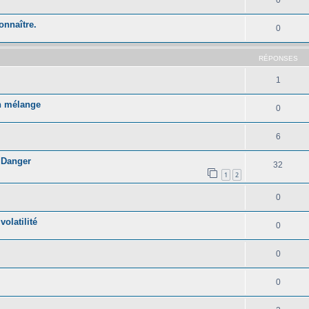
onnaître.
0
RÉPONSES
1
un mélange
0
6
e Danger
32
1
2
0
olatilité
0
0
0