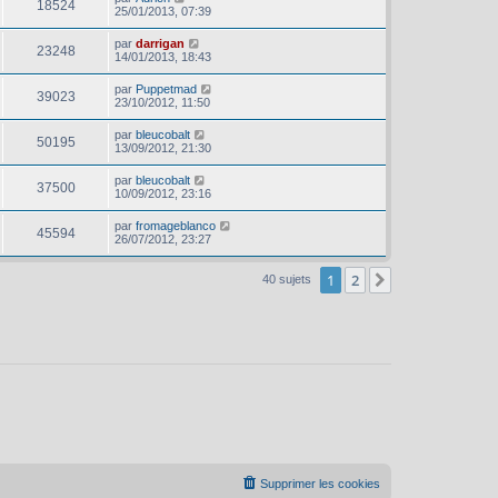
18524
25/01/2013, 07:39
par
darrigan
23248
14/01/2013, 18:43
par
Puppetmad
39023
23/10/2012, 11:50
par
bleucobalt
50195
13/09/2012, 21:30
par
bleucobalt
37500
10/09/2012, 23:16
par
fromageblanco
45594
26/07/2012, 23:27
1
2
Suivant
40 sujets
Supprimer les cookies