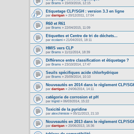
par
Brams
»
15/03/2016, 12:15
Etiquetage CLP/SGH : version 3.3 en ligne
par
darrigan
»
20/12/2011, 17:04
R60 et R61
par
Brams
»
22/04/2015, 11:09
Etiquettes et Centre de tri de déchets...
par
ecolami
»
21/04/2015, 18:11
HMIS vers CLP
par
Brams
»
11/11/2014, 18:39
Différence entre classification et étiquetage ?
par
Brams
»
23/10/2014, 17:47
Seuils spécifiques acide chlorhydrique
par
Brams
»
25/09/2014, 10:10
Nouveautés en 2014 dans le règlement CLP/SG
par
darrigan
»
24/06/2014, 14:11
catégorie de corrosion et pH
par
Ingrid
»
06/03/2014, 15:22
Toxicité de la pyridine
par
alexchimiste
»
05/11/2013, 21:10
Nouveautés en 2013 dans le règlement CLP/SG
par
darrigan
»
20/06/2013, 16:36
tableau de compatibilité