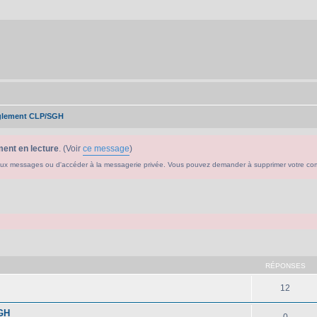
glement CLP/SGH
ent en lecture
. (Voir
ce message
)
ouveaux messages ou d'accéder à la messagerie privée. Vous pouvez demander à supprimer votre c
che avancée
RÉPONSES
12
SGH
0