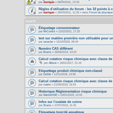
par
darrigan
»
06/04/2011, 13:33
Règles d'utilisation du forum : les 10 points à c
par
darrigan
»
28/03/2011, 12:26
» dans
Forum de physique
SUJETS
Étiquetage consommateur
par
MrConick
»
11/02/2021, 17:25
test sur matière première non utilisable pour 
par
tanaclar
»
15/10/2020, 09:44
Numéro CAS différent
par
Brams
»
26/06/2014, 14:23
Calcul cotation risque chimique avec classe d
par
Albizia
»
16/01/2017, 21:16
Etiquettage produit chimique non-classé
par
DeDie
»
12/11/2018, 14:58
Calcul cotation risque chimique avec classe de v
par
mathv
»
21/05/2018, 16:03
Historique Réglementation risque chimique
par
MarineHSE
»
10/01/2018, 12:02
Infos sur l'oxalate de cuivre
par
Brams
»
27/07/2016, 11:42
Etiquetage toxicité aquatique