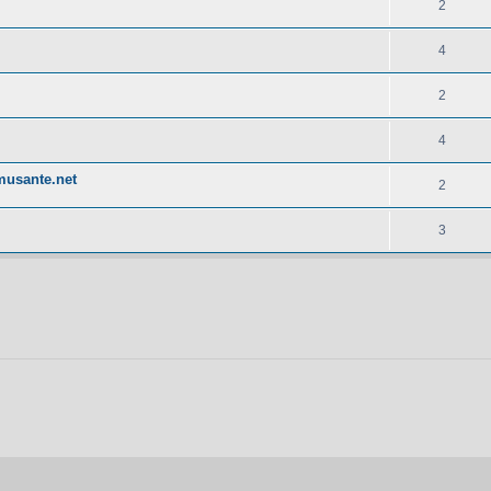
2
4
2
4
musante.net
2
3