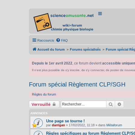
Raccourcis
FAQ
Accueil du forum
Forums spécialisés
Forum spécial Rè
Depuis le 1er avril 2022
, ce forum devient
accessible uniquem
Il n'est plus possible de s'y inscrire, de s'y connecter, de poster de n
Forum spécial Règlement CLP/SGH
Règles du forum
Rechercher
Recher
Verrouillé
ANNONCES
Une page se tourne !
par
darrigan
»
17/02/2022, 11:18
» dans
Métaforum
Règles spécifiques au forum Règlement CLP/