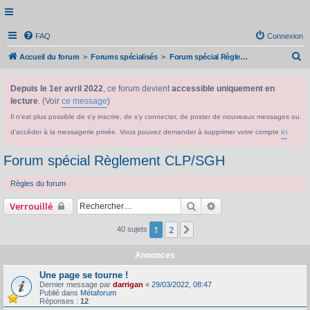
FAQ
Connexion
R
Accueil du forum
Forums spécialisés
Forum spécial Règlement CLP/SGH
e
Depuis le 1er avril 2022
, ce forum devient
accessible uniquement en
c
lecture
. (Voir
ce message
)
h
Il n'est plus possible de s'y inscrire, de s'y connecter, de poster de nouveaux messages ou
e
d'accéder à la messagerie privée. Vous pouvez demander à supprimer votre compte
ici
.
r
c
Forum spécial Règlement CLP/SGH
h
Règles du forum
e
Rechercher
Recherche avancée
Verrouillé
r
1
2
Suivant
40 sujets
Annonces
Une page se tourne !
Dernier message par
darrigan
«
29/03/2022, 08:47
Publié dans
Métaforum
Réponses :
12