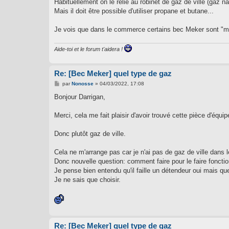
Habituellement on le relie au robinet de gaz de ville (gaz n
a
g
Mais il doit être possible d'utiliser propane et butane...
e
Je vois que dans le commerce certains bec Meker sont "multi
Aide-toi et le forum t'aidera !
Re: [Bec Meker] quel type de gaz
M
par
Nonosse
»
04/03/2022, 17:08
e
s
Bonjour Darrigan,
s
a
g
Merci, cela me fait plaisir d'avoir trouvé cette pièce d'équ
e
Donc plutôt gaz de ville.
Cela ne m'arrange pas car je n'ai pas de gaz de ville dans 
Donc nouvelle question: comment faire pour le faire fonctio
Je pense bien entendu qu'il faille un détendeur oui mais q
Je ne sais que choisir.
Re: [Bec Meker] quel type de gaz