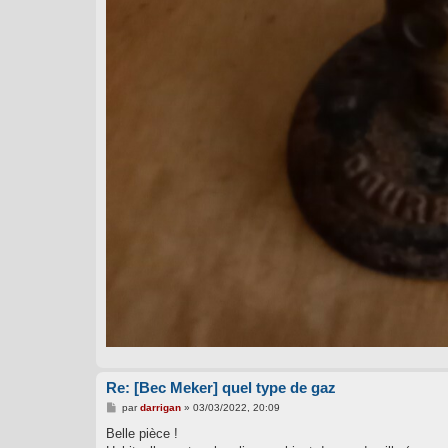
Re: [Bec Meker] quel type de gaz
M
par
darrigan
»
03/03/2022, 20:09
e
s
Belle pièce !
s