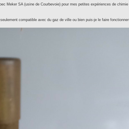
n bec Meker SA (usine de Courbevoie) pour mes petites expériences de chimie
seulement compatible avec du gaz de ville ou bien puis-je le faire fonctionne