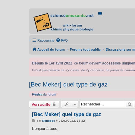
Raccourcis
FAQ
Accueil du forum
Forums tout public
Discussions sur ma
Depuis le 1er avril 2022
, ce forum devient
accessible uniquem
Il n'est plus possible de s'y inscrire, de s'y connecter, de poster de n
[Bec Meker] quel type de gaz
Règles du forum
R
Verrouillé
[Bec Meker] quel type de gaz
M
par
Nonosse
»
03/03/2022, 16:22
e
s
Bonjour à tous,
s
a