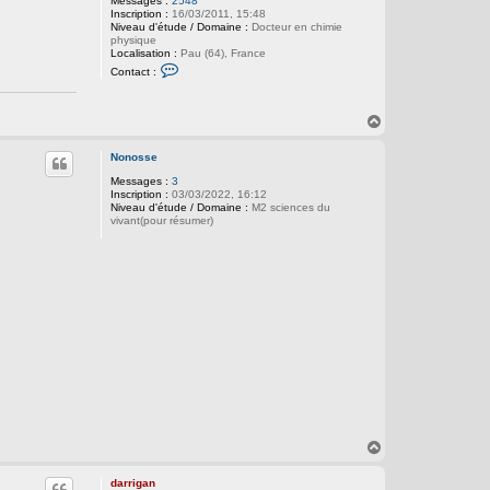
Messages :
2548
Inscription :
16/03/2011, 15:48
Niveau d'étude / Domaine :
Docteur en chimie
physique
Localisation :
Pau (64), France
C
Contact :
o
n
t
a
H
c
a
t
u
e
Nonosse
t
r
Messages :
3
d
Inscription :
03/03/2022, 16:12
a
Niveau d'étude / Domaine :
M2 sciences du
r
vivant(pour résumer)
r
i
g
a
n
H
a
u
darrigan