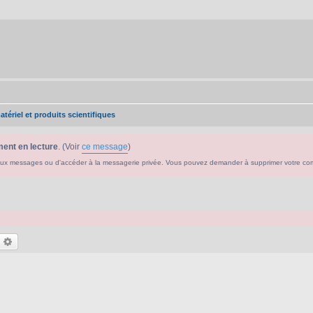
tériel et produits scientifiques
ent en lecture
. (Voir
ce message
)
ouveaux messages ou d'accéder à la messagerie privée. Vous pouvez demander à supprimer votre c
echercher
Recherche avancée