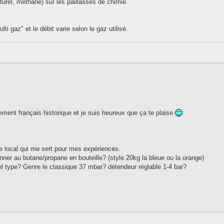
aturel, méthane) sur les paillasses de chimie.
 gaz" et le débit varie selon le gaz utilisé.
ipement français historique et je suis heureux que ça te plaise
le local qui me sert pour mes expériences.
nner au butane/propane en bouteille? (style 20kg la bleue ou la orange)
uel type? Genre le classique 37 mbar? détendeur réglable 1-4 bar?