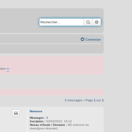
Rechercher
Recherche avancé
Connexion
ompte
ici
.
5 messages • Page
1
sur
1
Nonosse
Messages :
3
Inscription :
03/03/2022, 16:12
Niveau d'étude / Domaine :
M2 sciences du
vivant(pour résumer)