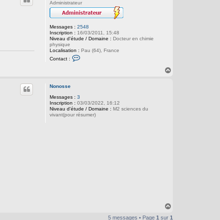
t
Administrateur
Messages :
2548
Inscription :
16/03/2011, 15:48
Niveau d'étude / Domaine :
Docteur en chimie
physique
Localisation :
Pau (64), France
C
Contact :
o
n
H
t
a
a
u
c
Nonosse
t
t
Messages :
3
e
Inscription :
03/03/2022, 16:12
r
Niveau d'étude / Domaine :
d
M2 sciences du
vivant(pour résumer)
a
r
r
i
g
a
n
H
a
5 messages • Page
1
sur
1
u