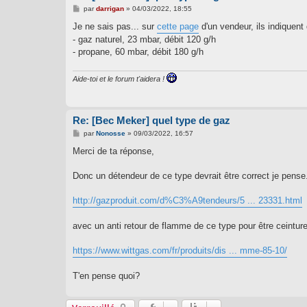
M
par
darrigan
»
04/03/2022, 18:55
e
s
Je ne sais pas... sur
cette page
d'un vendeur, ils indiquent
s
- gaz naturel, 23 mbar, débit 120 g/h
a
g
- propane, 60 mbar, débit 180 g/h
e
Aide-toi et le forum t'aidera !
Re: [Bec Meker] quel type de gaz
M
par
Nonosse
»
09/03/2022, 16:57
e
s
Merci de ta réponse,
s
a
g
Donc un détendeur de ce type devrait être correct je pense
e
http://gazproduit.com/d%C3%A9tendeurs/5 ... 23331.html
avec un anti retour de flamme de ce type pour être ceinture 
https://www.wittgas.com/fr/produits/dis ... mme-85-10/
T'en pense quoi?