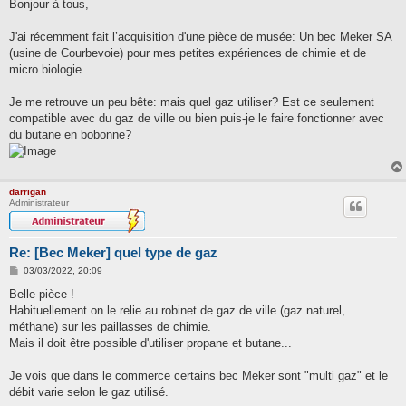
s
Bonjour à tous,
s
a
g
J'ai récemment fait l’acquisition d'une pièce de musée: Un bec Meker SA
e
(usine de Courbevoie) pour mes petites expériences de chimie et de
micro biologie.
Je me retrouve un peu bête: mais quel gaz utiliser? Est ce seulement
compatible avec du gaz de ville ou bien puis-je le faire fonctionner avec
du butane en bobonne?
darrigan
Administrateur
Re: [Bec Meker] quel type de gaz
M
03/03/2022, 20:09
e
s
Belle pièce !
s
Habituellement on le relie au robinet de gaz de ville (gaz naturel,
a
g
méthane) sur les paillasses de chimie.
e
Mais il doit être possible d'utiliser propane et butane...
Je vois que dans le commerce certains bec Meker sont "multi gaz" et le
débit varie selon le gaz utilisé.