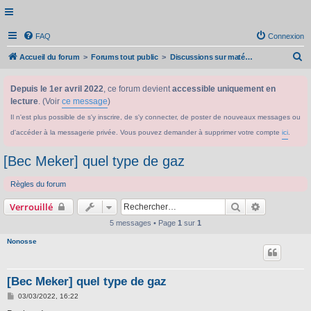
FAQ
Connexion
R
Accueil du forum
Forums tout public
Discussions sur matériel et produits scientifiques
e
Depuis le 1er avril 2022
, ce forum devient
accessible uniquement en
c
lecture
. (Voir
ce message
)
h
Il n'est plus possible de s'y inscrire, de s'y connecter, de poster de nouveaux messages ou
e
d'accéder à la messagerie privée. Vous pouvez demander à supprimer votre compte
ici
.
r
c
[Bec Meker] quel type de gaz
h
Règles du forum
e
Rechercher
Recherche 
Verrouillé
r
5 messages • Page
1
sur
1
Nonosse
[Bec Meker] quel type de gaz
M
03/03/2022, 16:22
e