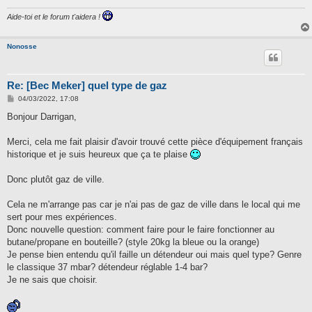
Aide-toi et le forum t'aidera !
Nonosse
Re: [Bec Meker] quel type de gaz
M
04/03/2022, 17:08
e
s
Bonjour Darrigan,
s
a
g
Merci, cela me fait plaisir d'avoir trouvé cette pièce d'équipement français
e
historique et je suis heureux que ça te plaise
Donc plutôt gaz de ville.
Cela ne m'arrange pas car je n'ai pas de gaz de ville dans le local qui me
sert pour mes expériences.
Donc nouvelle question: comment faire pour le faire fonctionner au
butane/propane en bouteille? (style 20kg la bleue ou la orange)
Je pense bien entendu qu'il faille un détendeur oui mais quel type? Genre
le classique 37 mbar? détendeur réglable 1-4 bar?
Je ne sais que choisir.