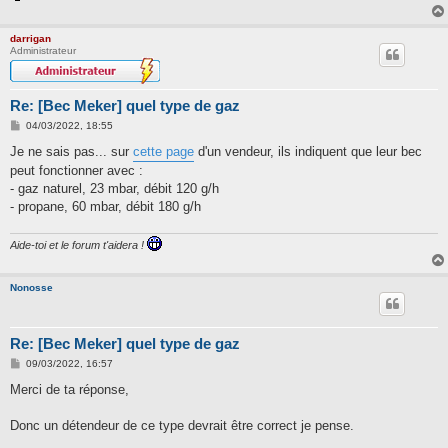
darrigan
Administrateur
Re: [Bec Meker] quel type de gaz
M
04/03/2022, 18:55
e
s
Je ne sais pas... sur
cette page
d'un vendeur, ils indiquent que leur bec
s
peut fonctionner avec :
a
g
- gaz naturel, 23 mbar, débit 120 g/h
e
- propane, 60 mbar, débit 180 g/h
Aide-toi et le forum t'aidera !
Nonosse
Re: [Bec Meker] quel type de gaz
M
09/03/2022, 16:57
e
s
Merci de ta réponse,
s
a
g
Donc un détendeur de ce type devrait être correct je pense.
e