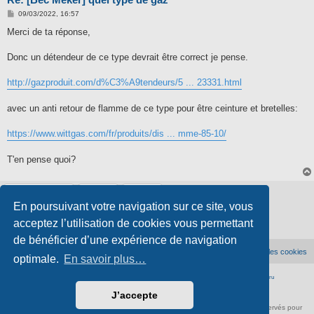
M
09/03/2022, 16:57
e
s
Merci de ta réponse,
s
a
g
Donc un détendeur de ce type devrait être correct je pense.
e
http://gazproduit.com/d%C3%A9tendeurs/5 ... 23331.html
avec un anti retour de flamme de ce type pour être ceinture et bretelles:
https://www.wittgas.com/fr/produits/dis ... mme-85-10/
T'en pense quoi?
Verrouillé
En poursuivant votre navigation sur ce site, vous
5 messages • Page
1
sur
1
acceptez l’utilisation de cookies vous permettant
de bénéficier d’une expérience de navigation
Accueil du forum
Supprimer les cookies
optimale.
En savoir plus…
Développé par
phpBB
® Forum Software © phpBB Limited
|
Traduction française officielle
©
Qiaeru
Confidentialité
|
Conditions
J’accepte
À propos de scienceamusante.net
-
Contact
- ©
Anima-Science
. Tous droits réservés pour