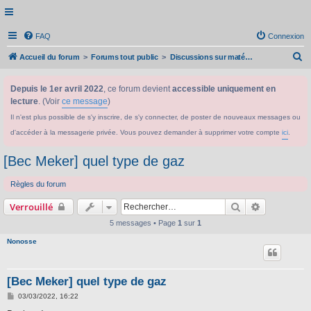
FAQ
Connexion
R
Accueil du forum
Forums tout public
Discussions sur matériel et produits scientifiques
e
Depuis le 1er avril 2022
, ce forum devient
accessible uniquement en
c
lecture
. (Voir
ce message
)
h
Il n'est plus possible de s'y inscrire, de s'y connecter, de poster de nouveaux messages ou
e
d'accéder à la messagerie privée. Vous pouvez demander à supprimer votre compte
ici
.
r
c
[Bec Meker] quel type de gaz
h
Règles du forum
e
Rechercher
Recherche 
Verrouillé
r
5 messages • Page
1
sur
1
Nonosse
[Bec Meker] quel type de gaz
M
03/03/2022, 16:22
e