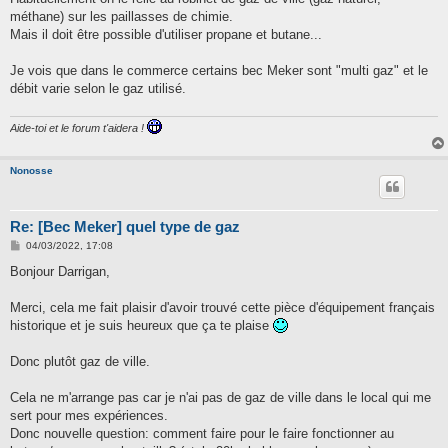
a
g
méthane) sur les paillasses de chimie.
e
Mais il doit être possible d'utiliser propane et butane...
Je vois que dans le commerce certains bec Meker sont "multi gaz" et le
débit varie selon le gaz utilisé.
Aide-toi et le forum t'aidera !
Nonosse
Re: [Bec Meker] quel type de gaz
M
04/03/2022, 17:08
e
s
Bonjour Darrigan,
s
a
g
Merci, cela me fait plaisir d'avoir trouvé cette pièce d'équipement français
e
historique et je suis heureux que ça te plaise
Donc plutôt gaz de ville.
Cela ne m'arrange pas car je n'ai pas de gaz de ville dans le local qui me
sert pour mes expériences.
Donc nouvelle question: comment faire pour le faire fonctionner au