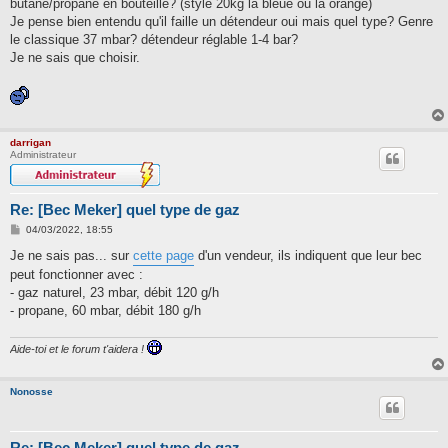
butane/propane en bouteille? (style 20kg la bleue ou la orange)
Je pense bien entendu qu'il faille un détendeur oui mais quel type? Genre
le classique 37 mbar? détendeur réglable 1-4 bar?
Je ne sais que choisir.
darrigan
Administrateur
Re: [Bec Meker] quel type de gaz
M
04/03/2022, 18:55
e
s
Je ne sais pas... sur
cette page
d'un vendeur, ils indiquent que leur bec
s
peut fonctionner avec :
a
g
- gaz naturel, 23 mbar, débit 120 g/h
e
- propane, 60 mbar, débit 180 g/h
Aide-toi et le forum t'aidera !
Nonosse
Re: [Bec Meker] quel type de gaz