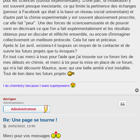
pour les sciences (surtout experimentales). D'une part, la modération y
est souvent presque inexistante, ce qui limite la pertinence des échanges
(pensez à Facebook qui était à la base un réseau social universitaire) et
d'autre part la chimie experimentale y est souvent abusivement proscrite,
car elle fait "peur". Une des forces de scienceamusante et de pouvoir
venir en décrivant ce que l'on a fait expérimentalement et les résultats
obtenus pour en discuter et réfléchir ensemble, ou encore d'immaginer
collectivement un meilleure protocole. Cela fut rare et précieux.
Après le 1er avril, existera-t-il toujours un moyen de te contacter et de
suivre les futurs projets que tu évoques?
En tout cas merci à tous pour l'aide que j'ai trouvée sur ce forum lors de
mes débuts en chimie, et merci à toi pour la mise en place de ce forum,
qui m'a fait découvrir Maurice, avec qui une belle amitié s'est installée.
Tout de bon dans tes futurs projets
I do chemistry because I want superpowers
darrigan
Administrateur
Re: Une page se tourne !
M
24/02/2022, 13:50
e
s
Merci pour vos messages
s