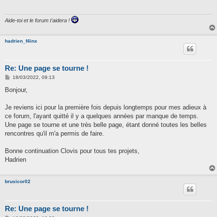
a
g
e
Aide-toi et le forum t'aidera !
hadrien_f4inx
Re: Une page se tourne !
M
18/03/2022, 09:13
e
s
Bonjour,
s
a
g
Je reviens ici pour la première fois depuis longtemps pour mes adieux à
e
ce forum, l'ayant quitté il y a quelques années par manque de temps.
Une page se tourne et une très belle page, étant donné toutes les belles
rencontres qu'il m'a permis de faire.
Bonne continuation Clovis pour tous tes projets,
Hadrien
brusicor02
Re: Une page se tourne !