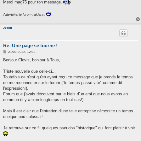
g
Merci mag75 pour ton message.
e
Aide-toi et le forum t'aidera !
ZeBill
Re: Une page se tourne !
M
21/03/2022, 12:32
e
s
Bonjour Clovis, bonjour à Tous,
s
a
g
Triste nouvelle que celle-ci...
e
Toutefois ce n'est qu'en ayant reçu ce message que je prends le temps
de me reconnecter sur le forum ("le temps passe vite" comme dit
l'expression!).
Forum que j'avais découvert par le biais d'un ami que nous avons en
commun (il y a bien longtemps en tout cas!).
Mais il est clair que l'entretien d'une telle entreprise nécessite un temps
quelque peu colossal!
Je retrouve sur ce fil quelques pseudos "historique" qui font plaisir à voir