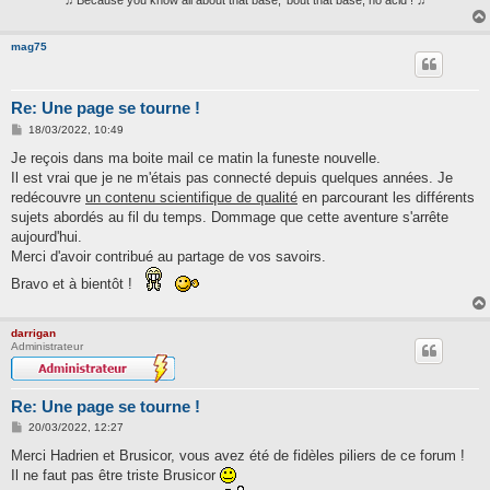
♫ Because you know all about that base, 'bout that base, no acid ! ♫
mag75
Re: Une page se tourne !
M
18/03/2022, 10:49
e
s
Je reçois dans ma boite mail ce matin la funeste nouvelle.
s
Il est vrai que je ne m'étais pas connecté depuis quelques années. Je
a
g
redécouvre
un contenu scientifique de qualité
en parcourant les différents
e
sujets abordés au fil du temps. Dommage que cette aventure s'arrête
aujourd'hui.
Merci d'avoir contribué au partage de vos savoirs.
Bravo et à bientôt !
darrigan
Administrateur
Re: Une page se tourne !
M
20/03/2022, 12:27
e
s
Merci Hadrien et Brusicor, vous avez été de fidèles piliers de ce forum !
s
Il ne faut pas être triste Brusicor
a