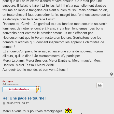
pour que le Forum existe d'abord et vive ensuite. Ce n'était pas une
sinécure. Il fallait le faire ! Et tu l'as fait ! Il n'a a pas tellement d'autres
forums en langue française qui aient si bien réussi. Mais comme on dit,
en toute chose il faut considérer la fin, malgré tout l'enthousiasme que tu
as déployé pour faire vivre le Forum.
Rassure-toi, Clovis ! Je garderai tout au fond de mon coeur le souvenir
lumineux de notre rencontre à Paris, il y a bien longtemps. Les bons
souvenirs sont comme le premier amour. Ils ne s'effacent pas.
Heureusement que le Forum restera en lecture. Souhaitons que les
nombreux articles qu'il contient inspireront les apprentis chimistes de
demain !
Et si quelqu'un prend le relais, et lance une sorte de nouveau Forum
ailleurs, qu'il le dise ! Je m'empresserai d'y participer.
Merci Ecolami. Merci Brusicor. Merci Baptiste. Merci mag75. Merci
Hadrien. Merci Tessa ! Merci ZeBill
Au revoir tout le monde, et bon vent à tous !
darrigan
Administrateur
Re: Une page se tourne !
M
29/03/2022, 08:47
e
s
Merci à vous tous pour vos témoignages.
s