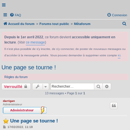
FAQ
Connexion
R
Accueil du forum
Forums tout public
Métaforum
e
Depuis le 1er avril 2022
, ce forum devient
accessible uniquement en
c
lecture
. (Voir
ce message
)
h
Il n'est plus possible de s'y inscrire, de s'y connecter, de poster de nouveaux messages ou
e
d'accéder à la messagerie privée. Vous pouvez demander à supprimer votre compte
ici
.
r
c
Une page se tourne !
h
Règles du forum
e
Rechercher
Recherche 
Verrouillé
r
13 messages • Page
1
sur
1
darrigan
Administrateur
Une page se tourne !
M
17/02/2022, 11:18