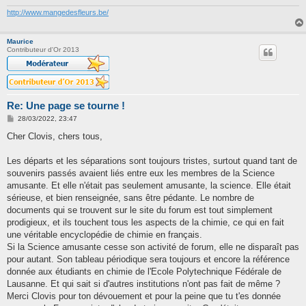
http://www.mangedesfleurs.be/
Maurice
Contributeur d'Or 2013
Re: Une page se tourne !
M
28/03/2022, 23:47
e
s
Cher Clovis, chers tous,
s
a
g
Les départs et les séparations sont toujours tristes, surtout quand tant de
e
souvenirs passés avaient liés entre eux les membres de la Science
amusante. Et elle n'était pas seulement amusante, la science. Elle était
sérieuse, et bien renseignée, sans être pédante. Le nombre de
documents qui se trouvent sur le site du forum est tout simplement
prodigieux, et ils touchent tous les aspects de la chimie, ce qui en fait
une véritable encyclopédie de chimie en français.
Si la Science amusante cesse son activité de forum, elle ne disparaît pas
pour autant. Son tableau périodique sera toujours et encore la référence
donnée aux étudiants en chimie de l'Ecole Polytechnique Fédérale de
Lausanne. Et qui sait si d'autres institutions n'ont pas fait de même ?
Merci Clovis pour ton dévouement et pour la peine que tu t'es donnée