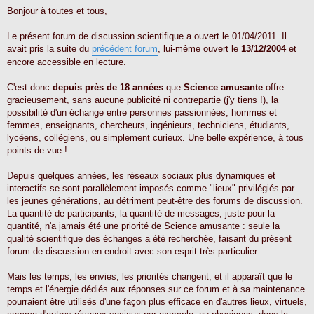
e
s
Bonjour à toutes et tous,
s
a
g
Le présent forum de discussion scientifique a ouvert le 01/04/2011. Il
e
avait pris la suite du
précédent forum
, lui-même ouvert le
13/12/2004
et
encore accessible en lecture.
C'est donc
depuis près de 18 années
que
Science amusante
offre
gracieusement, sans aucune publicité ni contrepartie (j'y tiens !), la
possibilité d'un échange entre personnes passionnées, hommes et
femmes, enseignants, chercheurs, ingénieurs, techniciens, étudiants,
lycéens, collégiens, ou simplement curieux. Une belle expérience, à tous
points de vue !
Depuis quelques années, les réseaux sociaux plus dynamiques et
interactifs se sont parallèlement imposés comme "lieux" privilégiés par
les jeunes générations, au détriment peut-être des forums de discussion.
La quantité de participants, la quantité de messages, juste pour la
quantité, n'a jamais été une priorité de Science amusante : seule la
qualité scientifique des échanges a été recherchée, faisant du présent
forum de discussion en endroit avec son esprit très particulier.
Mais les temps, les envies, les priorités changent, et il apparaît que le
temps et l'énergie dédiés aux réponses sur ce forum et à sa maintenance
pourraient être utilisés d'une façon plus efficace en d'autres lieux, virtuels,