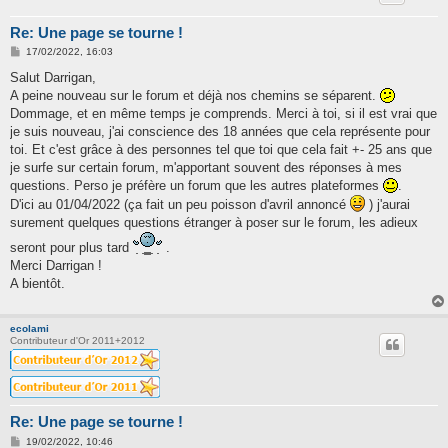
Re: Une page se tourne !
M
17/02/2022, 16:03
e
s
Salut Darrigan,
s
A peine nouveau sur le forum et déjà nos chemins se séparent.
a
g
Dommage, et en même temps je comprends. Merci à toi, si il est vrai que
e
je suis nouveau, j'ai conscience des 18 années que cela représente pour
toi. Et c'est grâce à des personnes tel que toi que cela fait +- 25 ans que
je surfe sur certain forum, m'apportant souvent des réponses à mes
questions. Perso je préfère un forum que les autres plateformes
.
D'ici au 01/04/2022 (ça fait un peu poisson d'avril annoncé
) j'aurai
surement quelques questions étranger à poser sur le forum, les adieux
seront pour plus tard
.
Merci Darrigan !
A bientôt.
ecolami
Contributeur d'Or 2011+2012
Re: Une page se tourne !
M
19/02/2022, 10:46