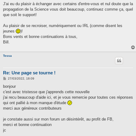
J'ai eu du plaisir à échanger avec certains d'entre-vous et nul doute que la
propagation de la Science vous doit beaucoup, continuez comme ça, quel
que soit le support!
Au plaisir de se recroiser, numériquement ou IRL (comme disent les
jeunes
)!
Bons vents et bonne continuations à tous,
Bill.
Tessa
Re: Une page se tourne !
M
27/03/2022, 18:09
e
s
bonjour
s
c'est avec tristesse que j'apprends cette nouvelle
a
g
j'ai recu beaucoup d'aide ici, et je vous remercie pour toutes ces réponses
e
qui ont pallié à mon manque d'étude
merci aux généreux contributeurs
je constate aussi sur mon forum un désintérêt, au profit de FB,
merci et bonne continuation
jc