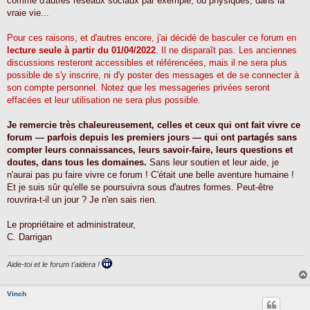
comme d'autres réseaux sociaux par exemple, ou physiques, dans la
vraie vie...
Pour ces raisons, et d'autres encore, j'ai décidé de basculer ce forum en
lecture seule à partir du 01/04/2022
. Il ne disparaît pas. Les anciennes
discussions resteront accessibles et référencées, mais il ne sera plus
possible de s'y inscrire, ni d'y poster des messages et de se connecter à
son compte personnel. Notez que les messageries privées seront
effacées et leur utilisation ne sera plus possible.
Je remercie très chaleureusement, celles et ceux qui ont fait vivre ce
forum — parfois depuis les premiers jours — qui ont partagés sans
compter leurs connaissances, leurs savoir-faire, leurs questions et
doutes, dans tous les domaines.
Sans leur soutien et leur aide, je
n'aurai pas pu faire vivre ce forum ! C'était une belle aventure humaine !
Et je suis sûr qu'elle se poursuivra sous d'autres formes. Peut-être
rouvrira-t-il un jour ? Je n'en sais rien.
Le propriétaire et administrateur,
C. Darrigan
Aide-toi et le forum t'aidera !
Vinch