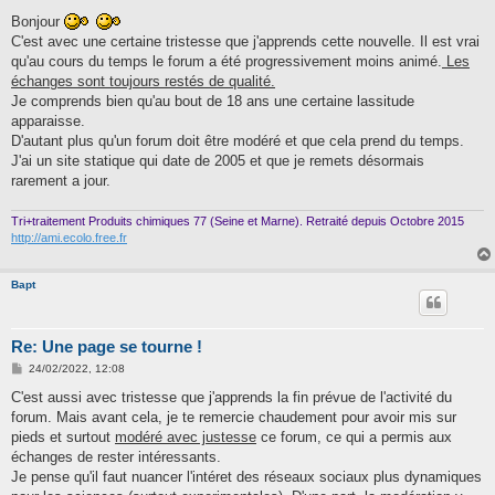
e
s
Bonjour
s
C'est avec une certaine tristesse que j'apprends cette nouvelle. Il est vrai
a
g
qu'au cours du temps le forum a été progressivement moins animé.
Les
e
échanges sont toujours restés de qualité.
Je comprends bien qu'au bout de 18 ans une certaine lassitude
apparaisse.
D'autant plus qu'un forum doit être modéré et que cela prend du temps.
J'ai un site statique qui date de 2005 et que je remets désormais
rarement a jour.
Tri+traitement Produits chimiques 77 (Seine et Marne). Retraité depuis Octobre 2015
http://ami.ecolo.free.fr
Bapt
Re: Une page se tourne !
M
24/02/2022, 12:08
e
s
C'est aussi avec tristesse que j'apprends la fin prévue de l'activité du
s
forum. Mais avant cela, je te remercie chaudement pour avoir mis sur
a
g
pieds et surtout
modéré avec justesse
ce forum, ce qui a permis aux
e
échanges de rester intéressants.
Je pense qu'il faut nuancer l'intéret des réseaux sociaux plus dynamiques