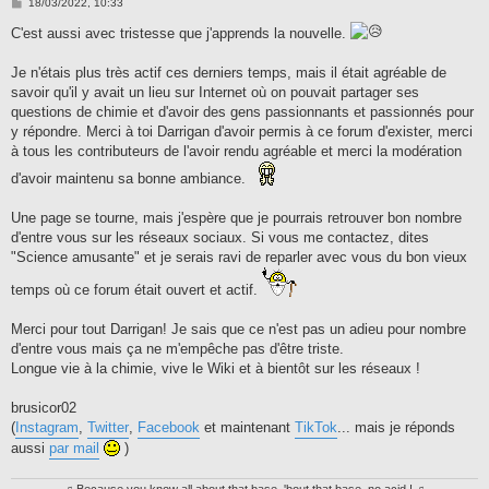
M
18/03/2022, 10:33
e
s
C'est aussi avec tristesse que j'apprends la nouvelle.
s
a
g
Je n'étais plus très actif ces derniers temps, mais il était agréable de
e
savoir qu'il y avait un lieu sur Internet où on pouvait partager ses
questions de chimie et d'avoir des gens passionnants et passionnés pour
y répondre. Merci à toi Darrigan d'avoir permis à ce forum d'exister, merci
à tous les contributeurs de l'avoir rendu agréable et merci la modération
d'avoir maintenu sa bonne ambiance.
Une page se tourne, mais j'espère que je pourrais retrouver bon nombre
d'entre vous sur les réseaux sociaux. Si vous me contactez, dites
"Science amusante" et je serais ravi de reparler avec vous du bon vieux
temps où ce forum était ouvert et actif.
Merci pour tout Darrigan! Je sais que ce n'est pas un adieu pour nombre
d'entre vous mais ça ne m'empêche pas d'être triste.
Longue vie à la chimie, vive le Wiki et à bientôt sur les réseaux !
brusicor02
(
Instagram
,
Twitter
,
Facebook
et maintenant
TikTok
... mais je réponds
aussi
par mail
)