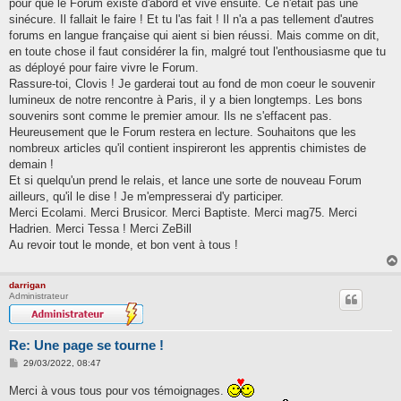
pour que le Forum existe d'abord et vive ensuite. Ce n'était pas une
sinécure. Il fallait le faire ! Et tu l'as fait ! Il n'a a pas tellement d'autres
forums en langue française qui aient si bien réussi. Mais comme on dit,
en toute chose il faut considérer la fin, malgré tout l'enthousiasme que tu
as déployé pour faire vivre le Forum.
Rassure-toi, Clovis ! Je garderai tout au fond de mon coeur le souvenir
lumineux de notre rencontre à Paris, il y a bien longtemps. Les bons
souvenirs sont comme le premier amour. Ils ne s'effacent pas.
Heureusement que le Forum restera en lecture. Souhaitons que les
nombreux articles qu'il contient inspireront les apprentis chimistes de
demain !
Et si quelqu'un prend le relais, et lance une sorte de nouveau Forum
ailleurs, qu'il le dise ! Je m'empresserai d'y participer.
Merci Ecolami. Merci Brusicor. Merci Baptiste. Merci mag75. Merci
Hadrien. Merci Tessa ! Merci ZeBill
Au revoir tout le monde, et bon vent à tous !
darrigan
Administrateur
Re: Une page se tourne !
M
29/03/2022, 08:47
e
s
Merci à vous tous pour vos témoignages.
s