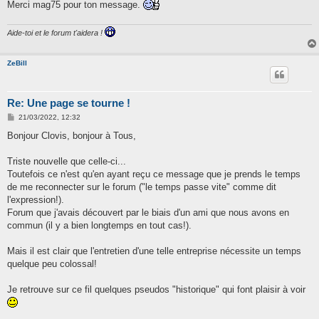
g
Merci mag75 pour ton message.
e
Aide-toi et le forum t'aidera !
ZeBill
Re: Une page se tourne !
M
21/03/2022, 12:32
e
s
Bonjour Clovis, bonjour à Tous,
s
a
g
Triste nouvelle que celle-ci...
e
Toutefois ce n'est qu'en ayant reçu ce message que je prends le temps
de me reconnecter sur le forum ("le temps passe vite" comme dit
l'expression!).
Forum que j'avais découvert par le biais d'un ami que nous avons en
commun (il y a bien longtemps en tout cas!).
Mais il est clair que l'entretien d'une telle entreprise nécessite un temps
quelque peu colossal!
Je retrouve sur ce fil quelques pseudos "historique" qui font plaisir à voir