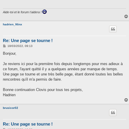
a
g
e
Aide-toi et le forum t'aidera !
hadrien_f4inx
Re: Une page se tourne !
M
18/03/2022, 09:13
e
s
Bonjour,
s
a
g
Je reviens ici pour la première fois depuis longtemps pour mes adieux à
e
ce forum, l'ayant quitté il y a quelques années par manque de temps.
Une page se tourne et une très belle page, étant donné toutes les belles
rencontres qu'il m'a permis de faire.
Bonne continuation Clovis pour tous tes projets,
Hadrien
brusicor02
Re: Une page se tourne !