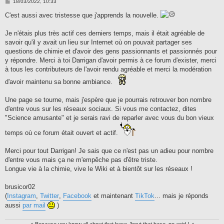
M
18/03/2022, 10:33
e
s
C'est aussi avec tristesse que j'apprends la nouvelle.
s
a
g
Je n'étais plus très actif ces derniers temps, mais il était agréable de
e
savoir qu'il y avait un lieu sur Internet où on pouvait partager ses
questions de chimie et d'avoir des gens passionnants et passionnés pour
y répondre. Merci à toi Darrigan d'avoir permis à ce forum d'exister, merci
à tous les contributeurs de l'avoir rendu agréable et merci la modération
d'avoir maintenu sa bonne ambiance.
Une page se tourne, mais j'espère que je pourrais retrouver bon nombre
d'entre vous sur les réseaux sociaux. Si vous me contactez, dites
"Science amusante" et je serais ravi de reparler avec vous du bon vieux
temps où ce forum était ouvert et actif.
Merci pour tout Darrigan! Je sais que ce n'est pas un adieu pour nombre
d'entre vous mais ça ne m'empêche pas d'être triste.
Longue vie à la chimie, vive le Wiki et à bientôt sur les réseaux !
brusicor02
(
Instagram
,
Twitter
,
Facebook
et maintenant
TikTok
... mais je réponds
aussi
par mail
)