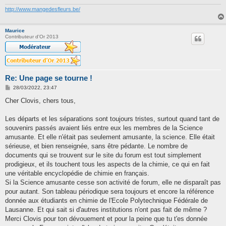
http://www.mangedesfleurs.be/
Maurice
Contributeur d'Or 2013
Re: Une page se tourne !
M
28/03/2022, 23:47
e
s
Cher Clovis, chers tous,
s
a
g
Les départs et les séparations sont toujours tristes, surtout quand tant de
e
souvenirs passés avaient liés entre eux les membres de la Science
amusante. Et elle n'était pas seulement amusante, la science. Elle était
sérieuse, et bien renseignée, sans être pédante. Le nombre de
documents qui se trouvent sur le site du forum est tout simplement
prodigieux, et ils touchent tous les aspects de la chimie, ce qui en fait
une véritable encyclopédie de chimie en français.
Si la Science amusante cesse son activité de forum, elle ne disparaît pas
pour autant. Son tableau périodique sera toujours et encore la référence
donnée aux étudiants en chimie de l'Ecole Polytechnique Fédérale de
Lausanne. Et qui sait si d'autres institutions n'ont pas fait de même ?
Merci Clovis pour ton dévouement et pour la peine que tu t'es donnée