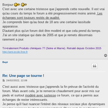
e
s
Bonjour
s
C'est avec une certaine tristesse que j'apprends cette nouvelle. Il est vrai
a
g
qu'au cours du temps le forum a été progressivement moins animé.
Les
e
échanges sont toujours restés de qualité.
Je comprends bien qu'au bout de 18 ans une certaine lassitude
apparaisse.
D'autant plus qu'un forum doit être modéré et que cela prend du temps.
J'ai un site statique qui date de 2005 et que je remets désormais
rarement a jour.
Tri+traitement Produits chimiques 77 (Seine et Marne). Retraité depuis Octobre 2015
http://ami.ecolo.free.fr
Bapt
Re: Une page se tourne !
M
24/02/2022, 12:08
e
s
C'est aussi avec tristesse que j'apprends la fin prévue de l'activité du
s
forum. Mais avant cela, je te remercie chaudement pour avoir mis sur
a
g
pieds et surtout
modéré avec justesse
ce forum, ce qui a permis aux
e
échanges de rester intéressants.
Je pense qu'il faut nuancer l'intéret des réseaux sociaux plus dynamiques