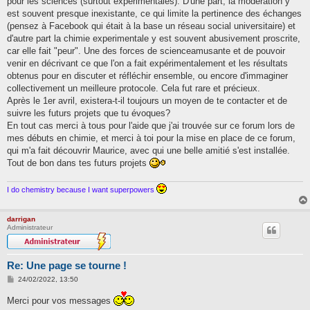
pour les sciences (surtout experimentales). D'une part, la modération y
est souvent presque inexistante, ce qui limite la pertinence des échanges
(pensez à Facebook qui était à la base un réseau social universitaire) et
d'autre part la chimie experimentale y est souvent abusivement proscrite,
car elle fait "peur". Une des forces de scienceamusante et de pouvoir
venir en décrivant ce que l'on a fait expérimentalement et les résultats
obtenus pour en discuter et réfléchir ensemble, ou encore d'immaginer
collectivement un meilleure protocole. Cela fut rare et précieux.
Après le 1er avril, existera-t-il toujours un moyen de te contacter et de
suivre les futurs projets que tu évoques?
En tout cas merci à tous pour l'aide que j'ai trouvée sur ce forum lors de
mes débuts en chimie, et merci à toi pour la mise en place de ce forum,
qui m'a fait découvrir Maurice, avec qui une belle amitié s'est installée.
Tout de bon dans tes futurs projets
I do chemistry because I want superpowers
darrigan
Administrateur
Re: Une page se tourne !
M
24/02/2022, 13:50
e
s
Merci pour vos messages
s