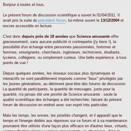
e
s
Bonjour à toutes et tous,
s
a
g
Le présent forum de discussion scientifique a ouvert le 01/04/2011. Il
e
avait pris la suite du
précédent forum
, lui-même ouvert le
13/12/2004
et
encore accessible en lecture.
C'est donc
depuis près de 18 années
que
Science amusante
offre
gracieusement, sans aucune publicité ni contrepartie (j'y tiens !), la
possibilité d'un échange entre personnes passionnées, hommes et
femmes, enseignants, chercheurs, ingénieurs, techniciens, étudiants,
lycéens, collégiens, ou simplement curieux. Une belle expérience, à tous
points de vue !
Depuis quelques années, les réseaux sociaux plus dynamiques et
interactifs se sont parallèlement imposés comme "lieux" privilégiés par
les jeunes générations, au détriment peut-être des forums de discussion.
La quantité de participants, la quantité de messages, juste pour la
quantité, n'a jamais été une priorité de Science amusante : seule la
qualité scientifique des échanges a été recherchée, faisant du présent
forum de discussion en endroit avec son esprit très particulier.
Mais les temps, les envies, les priorités changent, et il apparaît que le
temps et l'énergie dédiés aux réponses sur ce forum et à sa maintenance
pourraient être utilisés d'une façon plus efficace en d'autres lieux, virtuels,