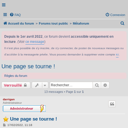
FAQ
Connexion
R
Accueil du forum
Forums tout public
Métaforum
e
Depuis le 1er avril 2022
, ce forum devient
accessible uniquement en
c
lecture
. (Voir
ce message
)
h
Il n'est plus possible de s'y inscrire, de s'y connecter, de poster de nouveaux messages ou
e
d'accéder à la messagerie privée. Vous pouvez demander à supprimer votre compte
ici
.
r
c
Une page se tourne !
h
Règles du forum
e
Rechercher
Recherche 
Verrouillé
r
13 messages • Page
1
sur
1
darrigan
Administrateur
Une page se tourne !
M
17/02/2022, 11:18