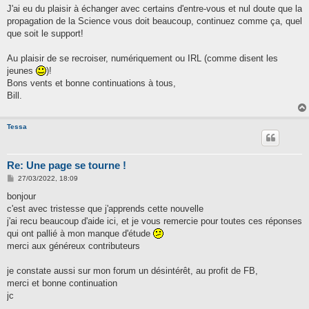
J'ai eu du plaisir à échanger avec certains d'entre-vous et nul doute que la
propagation de la Science vous doit beaucoup, continuez comme ça, quel
que soit le support!
Au plaisir de se recroiser, numériquement ou IRL (comme disent les
jeunes
)!
Bons vents et bonne continuations à tous,
Bill.
Tessa
Re: Une page se tourne !
M
27/03/2022, 18:09
e
s
bonjour
s
c'est avec tristesse que j'apprends cette nouvelle
a
g
j'ai recu beaucoup d'aide ici, et je vous remercie pour toutes ces réponses
e
qui ont pallié à mon manque d'étude
merci aux généreux contributeurs
je constate aussi sur mon forum un désintérêt, au profit de FB,
merci et bonne continuation
jc