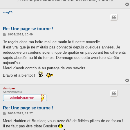
♫ Because you know all about that base, 'bout that base, no acid ! ♫
mag75
Re: Une page se tourne !
M
18/03/2022, 10:49
e
s
Je reçois dans ma boite mail ce matin la funeste nouvelle.
s
Il est vrai que je ne m'étais pas connecté depuis quelques années. Je
a
g
redécouvre
un contenu scientifique de qualité
en parcourant les différents
e
sujets abordés au fil du temps. Dommage que cette aventure s'arrête
aujourd'hui.
Merci d'avoir contribué au partage de vos savoirs.
Bravo et à bientôt !
darrigan
Administrateur
Re: Une page se tourne !
M
20/03/2022, 12:27
e
s
Merci Hadrien et Brusicor, vous avez été de fidèles piliers de ce forum !
s
Il ne faut pas être triste Brusicor
a