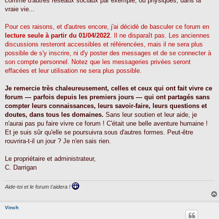
comme d'autres réseaux sociaux par exemple, ou physiques, dans la
vraie vie...
Pour ces raisons, et d'autres encore, j'ai décidé de basculer ce forum en
lecture seule à partir du 01/04/2022
. Il ne disparaît pas. Les anciennes
discussions resteront accessibles et référencées, mais il ne sera plus
possible de s'y inscrire, ni d'y poster des messages et de se connecter à
son compte personnel. Notez que les messageries privées seront
effacées et leur utilisation ne sera plus possible.
Je remercie très chaleureusement, celles et ceux qui ont fait vivre ce
forum — parfois depuis les premiers jours — qui ont partagés sans
compter leurs connaissances, leurs savoir-faire, leurs questions et
doutes, dans tous les domaines.
Sans leur soutien et leur aide, je
n'aurai pas pu faire vivre ce forum ! C'était une belle aventure humaine !
Et je suis sûr qu'elle se poursuivra sous d'autres formes. Peut-être
rouvrira-t-il un jour ? Je n'en sais rien.
Le propriétaire et administrateur,
C. Darrigan
Aide-toi et le forum t'aidera !
Vinch