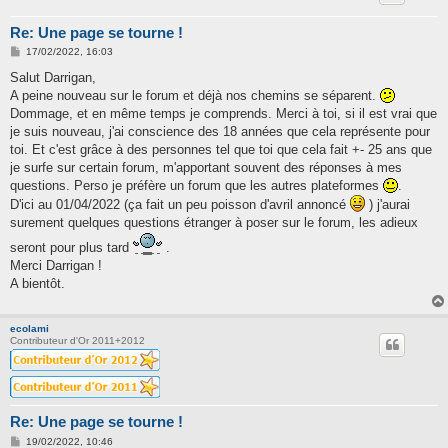
Re: Une page se tourne !
M
17/02/2022, 16:03
e
s
Salut Darrigan,
s
A peine nouveau sur le forum et déjà nos chemins se séparent.
a
g
Dommage, et en même temps je comprends. Merci à toi, si il est vrai que
e
je suis nouveau, j'ai conscience des 18 années que cela représente pour
toi. Et c'est grâce à des personnes tel que toi que cela fait +- 25 ans que
je surfe sur certain forum, m'apportant souvent des réponses à mes
questions. Perso je préfère un forum que les autres plateformes
.
D'ici au 01/04/2022 (ça fait un peu poisson d'avril annoncé
) j'aurai
surement quelques questions étranger à poser sur le forum, les adieux
seront pour plus tard
.
Merci Darrigan !
A bientôt.
ecolami
Contributeur d'Or 2011+2012
Re: Une page se tourne !
M
19/02/2022, 10:46