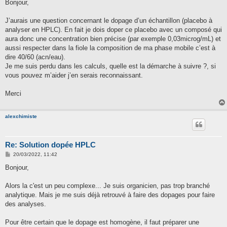
s
Bonjour,
s
a
g
J’aurais une question concernant le dopage d’un échantillon (placebo à
e
analyser en HPLC). En fait je dois doper ce placebo avec un composé qui
aura donc une concentration bien précise (par exemple 0,03microg/mL) et
aussi respecter dans la fiole la composition de ma phase mobile c’est à
dire 40/60 (acn/eau).
Je me suis perdu dans les calculs, quelle est la démarche à suivre ?, si
vous pouvez m’aider j’en serais reconnaissant.
Merci
alexchimiste
Re: Solution dopée HPLC
M
20/03/2022, 11:42
e
s
Bonjour,
s
a
g
Alors la c'est un peu complexe... Je suis organicien, pas trop branché
e
analytique. Mais je me suis déjà retrouvé à faire des dopages pour faire
des analyses.
Pour être certain que le dopage est homogène, il faut préparer une