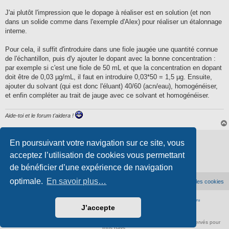
a
g
J'ai plutôt l'impression que le dopage à réaliser est en solution (et non
e
dans un solide comme dans l'exemple d'Alex) pour réaliser un étalonnage
interne.
Pour cela, il suffit d'introduire dans une fiole jaugée une quantité connue
de l'échantillon, puis d'y ajouter le dopant avec la bonne concentration :
par exemple si c'est une fiole de 50 mL et que la concentration en dopant
doit être de 0,03 µg/mL, il faut en introduire 0,03*50 = 1,5 µg. Ensuite,
ajouter du solvant (qui est donc l'éluant) 40/60 (acn/eau), homogénéiser,
et enfin compléter au trait de jauge avec ce solvant et homogénéiser.
Aide-toi et le forum t'aidera !
Verrouillé
En poursuivant votre navigation sur ce site, vous
3 messages • Page
1
sur
1
acceptez l’utilisation de cookies vous permettant
de bénéficier d’une expérience de navigation
optimale.
En savoir plus…
Accueil du forum
Supprimer les cookies
Développé par
phpBB
® Forum Software © phpBB Limited
|
Traduction française officielle
©
Qiaeru
J’accepte
Confidentialité
|
Conditions
À propos de scienceamusante.net
-
Contact
- ©
Anima-Science
. Tous droits réservés pour
tous pays.