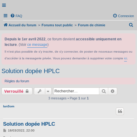
FAQ
Connexion
R
Accueil du forum
Forums tout public
Forum de chimie
e
Depuis le 1er avril 2022
, ce forum devient
accessible uniquement en
c
lecture
. (Voir
ce message
)
h
Il n'est plus possible de s'y inscrire, de s'y connecter, de poster de nouveaux messages ou
e
d'accéder à la messagerie privée. Vous pouvez demander à supprimer votre compte
ici
.
r
c
Solution dopée HPLC
h
Règles du forum
e
Rechercher
Recherche 
Verrouillé
r
3 messages • Page
1
sur
1
IanSom
Solution dopée HPLC
M
18/03/2022, 22:00
e