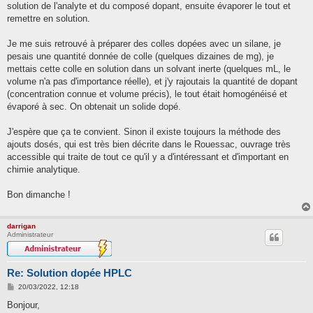
solution de l'analyte et du composé dopant, ensuite évaporer le tout et
remettre en solution.
Je me suis retrouvé à préparer des colles dopées avec un silane, je
pesais une quantité donnée de colle (quelques dizaines de mg), je
mettais cette colle en solution dans un solvant inerte (quelques mL, le
volume n'a pas d'importance réelle), et j'y rajoutais la quantité de dopant
(concentration connue et volume précis), le tout était homogénéisé et
évaporé à sec. On obtenait un solide dopé.
J'espère que ça te convient. Sinon il existe toujours la méthode des
ajouts dosés, qui est très bien décrite dans le Rouessac, ouvrage très
accessible qui traite de tout ce qu'il y a d'intéressant et d'important en
chimie analytique.
Bon dimanche !
darrigan
Administrateur
Re: Solution dopée HPLC
M
20/03/2022, 12:18
e
s
Bonjour,
s