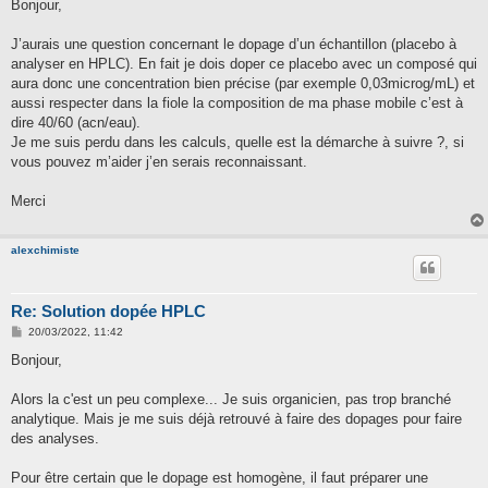
s
Bonjour,
s
a
g
J’aurais une question concernant le dopage d’un échantillon (placebo à
e
analyser en HPLC). En fait je dois doper ce placebo avec un composé qui
aura donc une concentration bien précise (par exemple 0,03microg/mL) et
aussi respecter dans la fiole la composition de ma phase mobile c’est à
dire 40/60 (acn/eau).
Je me suis perdu dans les calculs, quelle est la démarche à suivre ?, si
vous pouvez m’aider j’en serais reconnaissant.
Merci
alexchimiste
Re: Solution dopée HPLC
M
20/03/2022, 11:42
e
s
Bonjour,
s
a
g
Alors la c'est un peu complexe... Je suis organicien, pas trop branché
e
analytique. Mais je me suis déjà retrouvé à faire des dopages pour faire
des analyses.
Pour être certain que le dopage est homogène, il faut préparer une