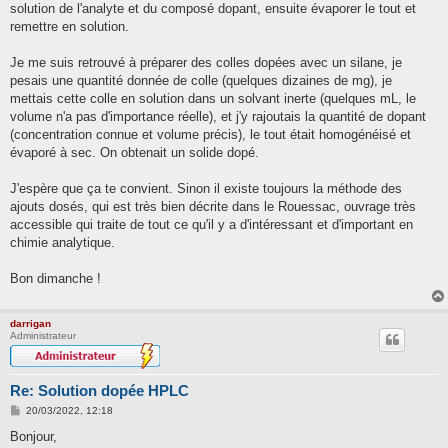
solution de l'analyte et du composé dopant, ensuite évaporer le tout et
remettre en solution.
Je me suis retrouvé à préparer des colles dopées avec un silane, je
pesais une quantité donnée de colle (quelques dizaines de mg), je
mettais cette colle en solution dans un solvant inerte (quelques mL, le
volume n'a pas d'importance réelle), et j'y rajoutais la quantité de dopant
(concentration connue et volume précis), le tout était homogénéisé et
évaporé à sec. On obtenait un solide dopé.
J'espère que ça te convient. Sinon il existe toujours la méthode des
ajouts dosés, qui est très bien décrite dans le Rouessac, ouvrage très
accessible qui traite de tout ce qu'il y a d'intéressant et d'important en
chimie analytique.
Bon dimanche !
darrigan
Administrateur
Re: Solution dopée HPLC
M
20/03/2022, 12:18
e
s
Bonjour,
s