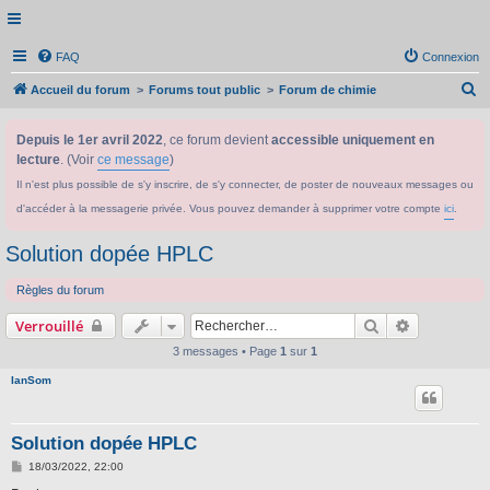
FAQ
Connexion
R
Accueil du forum
Forums tout public
Forum de chimie
e
Depuis le 1er avril 2022
, ce forum devient
accessible uniquement en
c
lecture
. (Voir
ce message
)
h
Il n'est plus possible de s'y inscrire, de s'y connecter, de poster de nouveaux messages ou
e
d'accéder à la messagerie privée. Vous pouvez demander à supprimer votre compte
ici
.
r
c
Solution dopée HPLC
h
Règles du forum
e
Rechercher
Recherche 
Verrouillé
r
3 messages • Page
1
sur
1
IanSom
Solution dopée HPLC
M
18/03/2022, 22:00
e