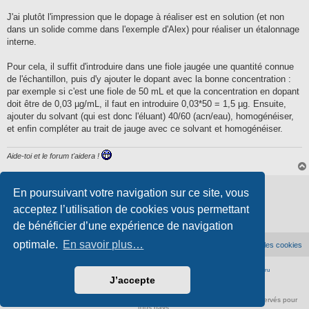
a
g
J'ai plutôt l'impression que le dopage à réaliser est en solution (et non
e
dans un solide comme dans l'exemple d'Alex) pour réaliser un étalonnage
interne.
Pour cela, il suffit d'introduire dans une fiole jaugée une quantité connue
de l'échantillon, puis d'y ajouter le dopant avec la bonne concentration :
par exemple si c'est une fiole de 50 mL et que la concentration en dopant
doit être de 0,03 µg/mL, il faut en introduire 0,03*50 = 1,5 µg. Ensuite,
ajouter du solvant (qui est donc l'éluant) 40/60 (acn/eau), homogénéiser,
et enfin compléter au trait de jauge avec ce solvant et homogénéiser.
Aide-toi et le forum t'aidera !
Verrouillé
En poursuivant votre navigation sur ce site, vous
3 messages • Page
1
sur
1
acceptez l’utilisation de cookies vous permettant
de bénéficier d’une expérience de navigation
optimale.
En savoir plus…
Accueil du forum
Supprimer les cookies
Développé par
phpBB
® Forum Software © phpBB Limited
|
Traduction française officielle
©
Qiaeru
J’accepte
Confidentialité
|
Conditions
À propos de scienceamusante.net
-
Contact
- ©
Anima-Science
. Tous droits réservés pour
tous pays.