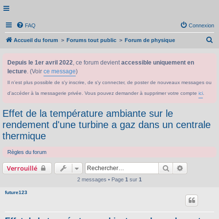
FAQ
Connexion
R
Accueil du forum
Forums tout public
Forum de physique
e
Depuis le 1er avril 2022
, ce forum devient
accessible uniquement en
c
lecture
. (Voir
ce message
)
h
Il n'est plus possible de s'y inscrire, de s'y connecter, de poster de nouveaux messages ou
e
d'accéder à la messagerie privée. Vous pouvez demander à supprimer votre compte
ici
.
r
c
Effet de la température ambiante sur le
h
rendement d'une turbine a gaz dans un centrale
thermique
e
r
Règles du forum
Rechercher
Recherche 
Verrouillé
2 messages • Page
1
sur
1
future123