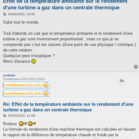
Effet de la température ambiante sur le rendement
d'une turbine a gaz dans un centrale thermique
M
24/03/2022, 14:55
e
s
Salut tout le monde,
s
a
g
Tout d'abords on sait que la températeur ambiante et le rendement d'une
e
turbine à gaz sont inversement proportionnel , mais ce que je ne
comprends pas c'est les raisons (d'une point de vue physique / chimique )
de cette relation .
Quelqu'un peut m'expliquer ?
Merci d'avance
ecolami
Contributeur d'Or 2011+2012
Re: Effet de la température ambiante sur le rendement d'une
turbine a gaz dans un centrale thermique
M
25/03/2022, 11:09
e
s
Bonjour,
s
La formule du rendement d'une machine thermique est calculée en faisant
a
g
le rapport de la différence de température chaude et froide par la
e