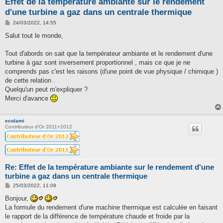
Effet de la température ambiante sur le rendement
d'une turbine a gaz dans un centrale thermique
M
24/03/2022, 14:55
e
s
Salut tout le monde,
s
a
g
Tout d'abords on sait que la températeur ambiante et le rendement d'une
e
turbine à gaz sont inversement proportionnel , mais ce que je ne
comprends pas c'est les raisons (d'une point de vue physique / chimique )
de cette relation .
Quelqu'un peut m'expliquer ?
Merci d'avance
ecolami
Contributeur d'Or 2011+2012
Re: Effet de la température ambiante sur le rendement d'une
turbine a gaz dans un centrale thermique
M
25/03/2022, 11:09
e
s
Bonjour,
s
La formule du rendement d'une machine thermique est calculée en faisant
a
g
le rapport de la différence de température chaude et froide par la
e