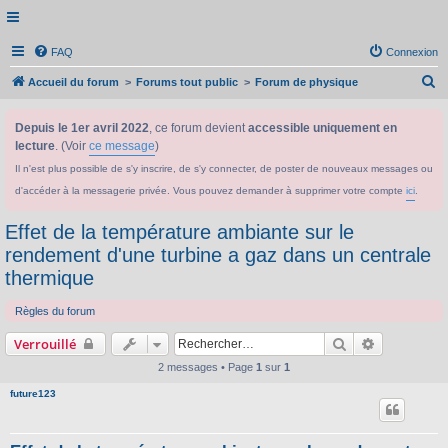
FAQ
Connexion
R
Accueil du forum
Forums tout public
Forum de physique
e
Depuis le 1er avril 2022
, ce forum devient
accessible uniquement en
c
lecture
. (Voir
ce message
)
h
Il n'est plus possible de s'y inscrire, de s'y connecter, de poster de nouveaux messages ou
e
d'accéder à la messagerie privée. Vous pouvez demander à supprimer votre compte
ici
.
r
c
Effet de la température ambiante sur le
h
rendement d'une turbine a gaz dans un centrale
thermique
e
r
Règles du forum
Rechercher
Recherche 
Verrouillé
2 messages • Page
1
sur
1
future123