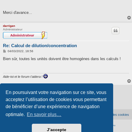
Merci d'avance...
darrigan
Administrateur
Re: Calcul de dilution/concentration
M
04/03/2022, 18:56
e
s
Bien sûr, toutes les unités doivent être homogènes dans les calculs !
s
a
g
e
Aide-toi et le forum t'aidera !
Verrouillé
En poursuivant votre navigation sur ce site, vous
2 messages • Page
1
sur
1
acceptez l’utilisation de cookies vous permettant
de bénéficier d’une expérience de navigation
optimale.
En savoir plus…
Accueil du forum
Supprimer les cookies
Développé par
phpBB
® Forum Software © phpBB Limited
|
Traduction française officielle
©
Qiaeru
J’accepte
Confidentialité
|
Conditions