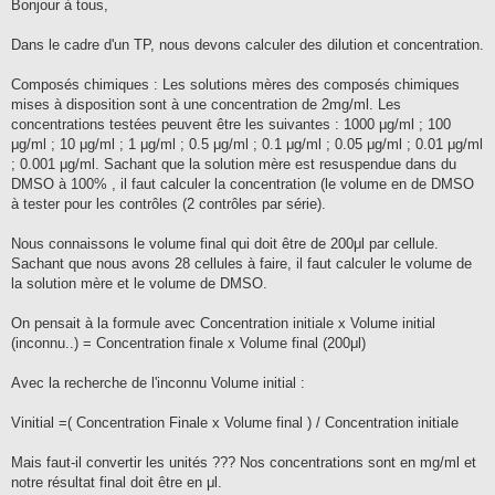
s
Bonjour à tous,
s
a
g
Dans le cadre d'un TP, nous devons calculer des dilution et concentration.
e
Composés chimiques : Les solutions mères des composés chimiques
mises à disposition sont à une concentration de 2mg/ml. Les
concentrations testées peuvent être les suivantes : 1000 μg/ml ; 100
μg/ml ; 10 μg/ml ; 1 μg/ml ; 0.5 μg/ml ; 0.1 μg/ml ; 0.05 μg/ml ; 0.01 μg/ml
; 0.001 μg/ml. Sachant que la solution mère est resuspendue dans du
DMSO à 100% , il faut calculer la concentration (le volume en de DMSO
à tester pour les contrôles (2 contrôles par série).
Nous connaissons le volume final qui doit être de 200μl par cellule.
Sachant que nous avons 28 cellules à faire, il faut calculer le volume de
la solution mère et le volume de DMSO.
On pensait à la formule avec Concentration initiale x Volume initial
(inconnu..) = Concentration finale x Volume final (200μl)
Avec la recherche de l'inconnu Volume initial :
Vinitial =( Concentration Finale x Volume final ) / Concentration initiale
Mais faut-il convertir les unités ??? Nos concentrations sont en mg/ml et
notre résultat final doit être en μl.