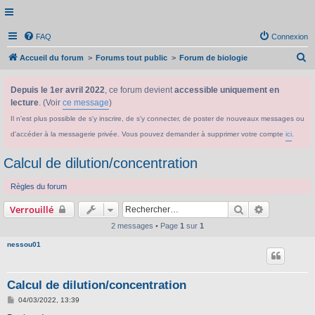
FAQ
Connexion
R
Accueil du forum
Forums tout public
Forum de biologie
e
Depuis le 1er avril 2022
, ce forum devient
accessible uniquement en
c
lecture
. (Voir
ce message
)
h
Il n'est plus possible de s'y inscrire, de s'y connecter, de poster de nouveaux messages ou
e
d'accéder à la messagerie privée. Vous pouvez demander à supprimer votre compte
ici
.
r
c
Calcul de dilution/concentration
h
Règles du forum
e
Rechercher
Recherche 
Verrouillé
r
2 messages • Page
1
sur
1
nessou01
Calcul de dilution/concentration
M
04/03/2022, 13:39
e