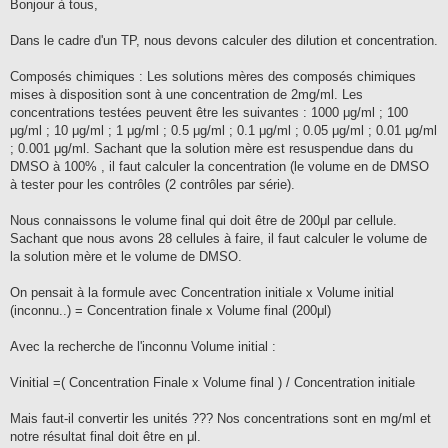
s
Bonjour à tous,
s
a
g
Dans le cadre d'un TP, nous devons calculer des dilution et concentration.
e
Composés chimiques : Les solutions mères des composés chimiques
mises à disposition sont à une concentration de 2mg/ml. Les
concentrations testées peuvent être les suivantes : 1000 μg/ml ; 100
μg/ml ; 10 μg/ml ; 1 μg/ml ; 0.5 μg/ml ; 0.1 μg/ml ; 0.05 μg/ml ; 0.01 μg/ml
; 0.001 μg/ml. Sachant que la solution mère est resuspendue dans du
DMSO à 100% , il faut calculer la concentration (le volume en de DMSO
à tester pour les contrôles (2 contrôles par série).
Nous connaissons le volume final qui doit être de 200μl par cellule.
Sachant que nous avons 28 cellules à faire, il faut calculer le volume de
la solution mère et le volume de DMSO.
On pensait à la formule avec Concentration initiale x Volume initial
(inconnu..) = Concentration finale x Volume final (200μl)
Avec la recherche de l'inconnu Volume initial :
Vinitial =( Concentration Finale x Volume final ) / Concentration initiale
Mais faut-il convertir les unités ??? Nos concentrations sont en mg/ml et
notre résultat final doit être en μl.