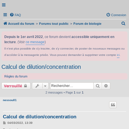
FAQ
Connexion
R
Accueil du forum
Forums tout public
Forum de biologie
e
Depuis le 1er avril 2022
, ce forum devient
accessible uniquement en
c
lecture
. (Voir
ce message
)
h
Il n'est plus possible de s'y inscrire, de s'y connecter, de poster de nouveaux messages ou
e
d'accéder à la messagerie privée. Vous pouvez demander à supprimer votre compte
ici
.
r
c
Calcul de dilution/concentration
h
Règles du forum
e
Rechercher
Recherche 
Verrouillé
r
2 messages • Page
1
sur
1
nessou01
Calcul de dilution/concentration
M
04/03/2022, 13:39
e