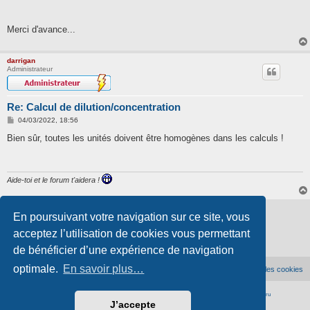
Merci d'avance...
darrigan
Administrateur
Re: Calcul de dilution/concentration
M
04/03/2022, 18:56
e
s
Bien sûr, toutes les unités doivent être homogènes dans les calculs !
s
a
g
e
Aide-toi et le forum t'aidera !
Verrouillé
En poursuivant votre navigation sur ce site, vous
2 messages • Page
1
sur
1
acceptez l’utilisation de cookies vous permettant
de bénéficier d’une expérience de navigation
optimale.
En savoir plus…
Accueil du forum
Supprimer les cookies
Développé par
phpBB
® Forum Software © phpBB Limited
|
Traduction française officielle
©
Qiaeru
J’accepte
Confidentialité
|
Conditions