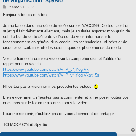
de vulgarisation: SpyBio
M
06/05/2021, 17:32
e
s
Bonjour à toutes et à tous!
s
a
g
Je me lance dans une série de vidéo sur les VACCINS. Certes, c'est un
e
sujet qui fait débat actuellement, mais je souhaite apporter mon grain de
sel. Le but de cette série de vidéo est de vous informer sur le
fonctionnement en général d'un vaccin, les technologies utilisées et de
discuter de certaines études scientifiques et phénomènes de mode.
Voici le lien de la dernière vidéo sur la compréhension et l'utilité d'un
rappel pour un vaccin:
https://www.youtube.com/watch?v=P_y4jYdgIVk
https://www.youtube.com/watch?v=P_y4jYdgIVk&t=5s
N'hésitez pas à visionner mes précédentes vidéos!
Bien évidemment, n'hésitez pas à commenter et à me poser toutes vos
questions sur le forum mais aussi sous la vidéo.
Pour me soutenir, n'oubliez pas de vous abonner et de partager.
TCHAOO! C'était SpyBio