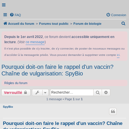
FAQ
Connexion
R
Accueil du forum
Forums tout public
Forum de biologie
e
Depuis le 1er avril 2022
, ce forum devient
accessible uniquement en
c
lecture
. (Voir
ce message
)
h
Il n'est plus possible de s'y inscrire, de s'y connecter, de poster de nouveaux messages ou
e
d'accéder à la messagerie privée. Vous pouvez demander à supprimer votre compte
ici
.
r
c
Pourquoi doit-on faire le rappel d'un vaccin?
h
Chaîne de vulgarisation: SpyBio
e
Règles du forum
r
Rechercher
Recherche 
Verrouillé
1 message • Page
1
sur
1
SpyBio
Pourquoi doit-on faire le rappel d'un vaccin? Chaîne