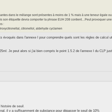
ilisantes dans le mélange sont présentes à moins de 1 % mais à une teneur égale o
is son étiquette devra comporter la phrase EUH 208 contient....Peut provoquer une 
s :
roxycitronellal, citronellol, aldehyde cyclamen
points évoqués dans l'annexe I pour comprendre quels sont les règles de calcul uti
5ml. Je peut alors si j'ai bien compris le point 1.5.2 de l'annexe I du CLP just
histoire de seuil.
inal, il y a suffisamment de substance pour dépasser le seuil de 10%