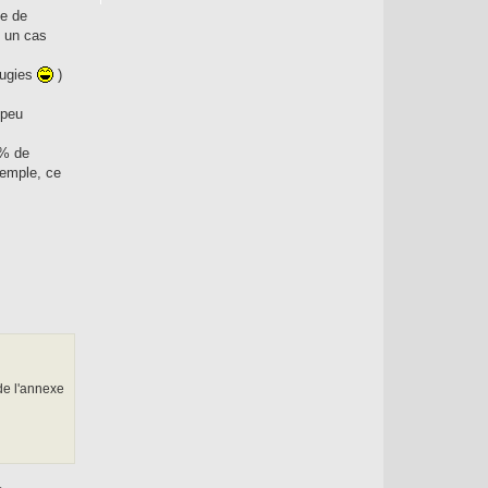
te de
s un cas
ougies
)
 peu
0% de
xemple, ce
de l'annexe