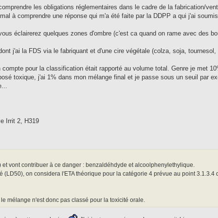
comprendre les obligations réglementaires dans le cadre de la fabrication/ven
 mal à comprendre une réponse qui m'a été faite par la DDPP a qui j'ai soumi
ous éclairerez quelques zones d'ombre (c'est ca quand on rame avec des b
 j'ai la FDS via le fabriquant et d'une cire végétale (colza, soja, tournesol,
 compte pour la classification était rapporté au volume total. Genre je met 1
sé toxique, j'ai 1% dans mon mélange final et je passe sous un seuil par e
...
 Irrit 2, H319
4) et vont contribuer à ce danger : benzaldéhdyde et alcoolphenylethylique.
té (LD50), on considera l'ETA théorique pour la catégorie 4 prévue au point 3.1.3.4 
le mélange n'est donc pas classé pour la toxicité orale.