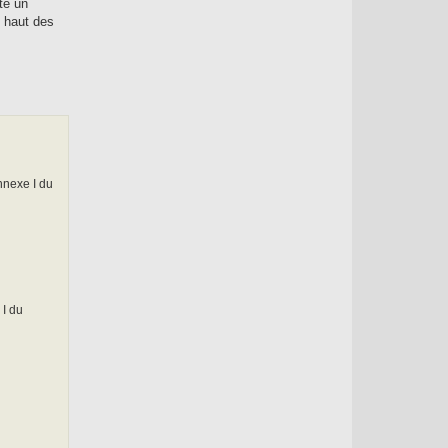
te un
l haut des
nnexe I du
 I du