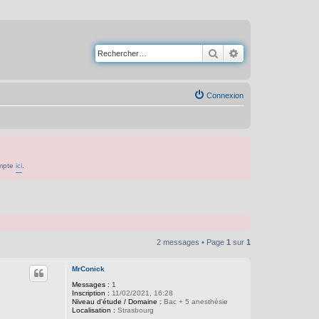
Rechercher
Recherche avancé
Connexion
ompte
ici
.
2 messages • Page
1
sur
1
MrConick
Messages :
1
Inscription :
11/02/2021, 16:28
Niveau d'étude / Domaine :
Bac + 5 anesthésie
Localisation :
Strasbourg