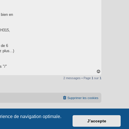
 bien en
 H315,
 de 6
 plus...)
s "/"
H
a
2 messages • Page
1
sur
1
u
t
Supprimer les cookies
érience de navigation optimale.
J’accepte
s.