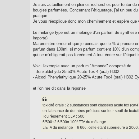
g
Je suis actuellement en pleines recherches pour tenter de 
e
bougies parfumées. Concernant l’étiquetage, j'ai un peu du
pratique.
Je vous réexplique donc mon cheminement et espère que v
Le mélange type est un mélange d'un parfum de synthèse dont
importe)
Ma première erreur et que je pensais que le % à prendre en
parfum dans 100ml, si mon parfum contient 10% d'un compo
qui ne m'obligerait pas forcément à tout écrire sur l'étiquette
Voici l'exemple avec un parfum "Amande" composé de
- Benzaldéhyde 25-50% Acute Tox 4 (oral) H302
- Alcool Phenylethylique 20-25% Acute Toc4 (oral) H302 Eye
et l'on me dit dans la réponse
toxicité orale : 2 substances sont classées acute tox (cat
en l'absence de données précises sur leur seuil de toxici
I du règlement CLP : 500
5/500+2,5/500= 100/ ETA du mélange
L'ETA du mélange = 6 666, celle étant supérieure à 2000, 