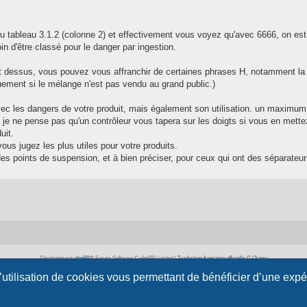
 tableau 3.1.2 (colonne 2) et effectivement vous voyez qu'avec 6666, on est
n d'être classé pour le danger par ingestion.
nt dessus, vous pouvez vous affranchir de certaines phrases H, notamment la
ement si le mélange n'est pas vendu au grand public.)
vec les dangers de votre produit, mais également son utilisation. un maximum
 je ne pense pas qu'un contrôleur vous tapera sur les doigts si vous en mettez
uit.
ous jugez les plus utiles pour votre produits.
es points de suspension, et à bien préciser, pour ceux qui ont des séparateur
Développé par
phpBB
® Forum Software © phpBB Limited
|
Traduction française officielle
©
Qiaeru
Confidentialité
|
Conditions
l’utilisation de cookies vous permettant de bénéficier d’une exp
 propos de scienceamusante.net
-
Contact
- ©
Anima-Science
. Tous droits réservés pour tous pay