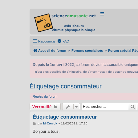
Raccourcis
FAQ
Accueil du forum
Forums spécialisés
Forum spécial Rè
Depuis le 1er avril 2022
, ce forum devient
accessible uniquem
Il n'est plus possible de s'y inscrire, de s'y connecter, de poster de n
Étiquetage consommateur
Règles du forum
R
Verrouillé
Étiquetage consommateur
M
par
MrConick
»
11/02/2021, 17:25
e
s
Bonjour à tous,
s
a