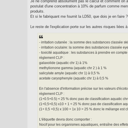
Je ne comprend absolument pas le calcul et comment on ar
postulat d'une concentration à 10% de parfum comme mentio
produits.
Et si le fabriquant me fournit la LD50, que dois je en faire ?
Le reste de l'explication porte sur les autres risques liées
- irritation cutanée : la somme des substances classée skin 
- irritation oculaire: la somme des substances classée eye 
- toxicité aquatique : les substances à prendre en compte
règlement CLP :
galaxolide (aquatic chr 1) à 1%
methylionone gamma (aquatic chr 2 ) à 1 %
salicylate amyle (aquatic chr 1) à 0,5 %
acetate caryophenyle (aquatic chr 1) à 0,5 %
En l'absence d'information précise sur les valeurs d'écoto
règlement CLP :
(1+0.5+0.5) < 25 % donc pas de classification aquatic chr
(1+0,5+0,5) x10 + 1 < 25 % donc pas de classification aqu
(1+ 0,5 +0,5) x 100 + 1x 10 > 25 % donc le mélange est c
L'étiquette devra donc comporter :
Nocif pour les organismes aquatiques, entraîne des effet