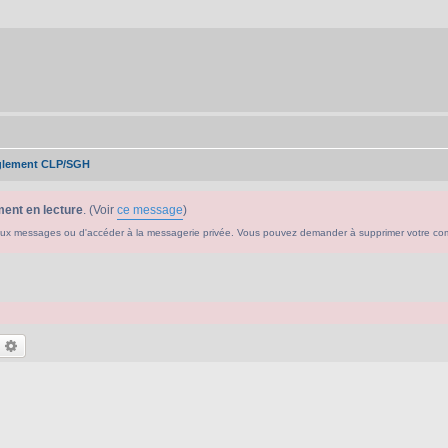
glement CLP/SGH
ent en lecture
. (Voir
ce message
)
ouveaux messages ou d'accéder à la messagerie privée. Vous pouvez demander à supprimer votre c
echercher
Recherche avancée