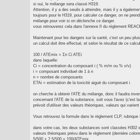
si oui, le mélange sera classé H319.
Attention, il y a des seuils à atteindre, mais il y a égalem
toujours pour le H319, pour calculer ce danger, on ne pre
mélange pour voir si on déclenche ce danger.
vous retrouverez cela dans l'annexe II du règlement REACH
Maintenant pour les dangers sur la santé, c'est un peu plus 
un calcul doit être effectué, et selon le résultat de ce cal
100 / ATEmix = Σn Ci ATEi
dans laquelle:
Ci = concentration du composant i ( % m/m ou % v/v)
i = composant individuel de 1 à n
n = nombre de composants
ETAi = estimation de la toxicité aiguë du composant i.
on cherche à obtenir l'ATE du mélange, donc il faudra inver
concernant l'ATE de la substance, soit vous l'avez (c'est la
prévoit d'utiliser des valeurs théoriques, valeurs qui varie
Vous retrouvez la formule dans le règlement CLP, rubrique 3
dans votre cas, les deux substances sont classées H302 et
valeurs théoriques prévu dans le règlement (dernière colon
5/500 + 2.5/500 = 100/ATEmix