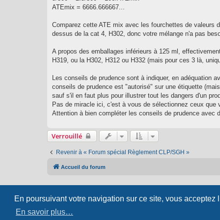
ATEmix = 6666.666667...
Comparez cette ATE mix avec les fourchettes de valeurs du
dessus de la cat 4, H302, donc votre mélange n'a pas besoi
A propos des emballages inférieurs à 125 ml, effectiveme
H319, ou la H302, H312 ou H332 (mais pour ces 3 là, uniqu
Les conseils de prudence sont à indiquer, en adéquation a
conseils de prudence est "autorisé" sur une étiquette (mais
sauf s'il en faut plus pour illustrer tout les dangers d'un prod
Pas de miracle ici, c'est à vous de sélectionnez ceux que v
Attention à bien compléter les conseils de prudence avec d
Verrouillé
Revenir à « Forum spécial Règlement CLP/SGH »
Accueil du forum
En poursuivant votre navigation sur ce site, vous acceptez 
À
En savoir plus…