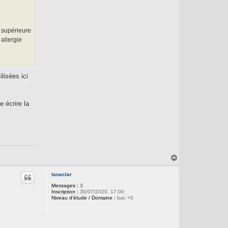
u supérieure
allergie
lisées ici
e écrire la
H
a
u
tanaclar
t
Messages :
3
Inscription :
30/07/2020, 17:00
Niveau d'étude / Domaine :
bac +5