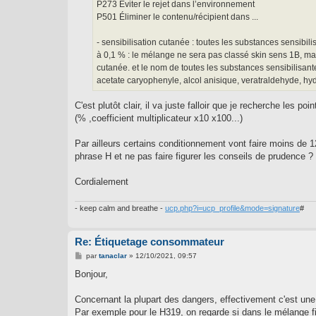
P273 Éviter le rejet dans l’environnement
P501 Éliminer le contenu/récipient dans ...
- sensibilisation cutanée : toutes les substances sensib
à 0,1 % : le mélange ne sera pas classé skin sens 1B, ma
cutanée. et le nom de toutes les substances sensibilisante
acetate caryophenyle, alcol anisique, veratraldehyde, hyd
C'est plutôt clair, il va juste falloir que je recherche les 
(% ,coefficient multiplicateur x10 x100...)
Par ailleurs certains conditionnement vont faire moins de 12
phrase H et ne pas faire figurer les conseils de prudence ?
Cordialement
- keep calm and breathe -
ucp.php?i=ucp_profile&mode=signature
#
Re: Étiquetage consommateur
M
par
tanaclar
»
12/10/2021, 09:57
e
s
Bonjour,
s
a
g
Concernant la plupart des dangers, effectivement c'est une 
e
Par exemple pour le H319, on regarde si dans le mélange f