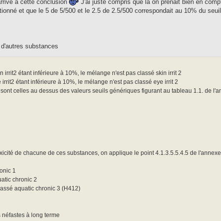
rive à cette conclusion
J'ai juste compris que la on prenait bien en comp
nné et que le 5 de 5/500 et le 2.5 de 2.5/500 correspondait au 10% du seui
 à d'autres substances
irrit2 étant inférieure à 10%, le mélange n'est pas classé skin irrit 2
irrit2 étant inférieure à 10%, le mélange n'est pas classé eye irrit 2
 sont celles au dessus des valeurs seuils génériques figurant au tableau 1.1. de l'a
xicité de chacune de ces substances, on applique le point 4.1.3.5.5.4.5 de l'annexe
onic 1
atic chronic 2
lassé aquatic chronic 3 (H412)
s néfastes à long terme