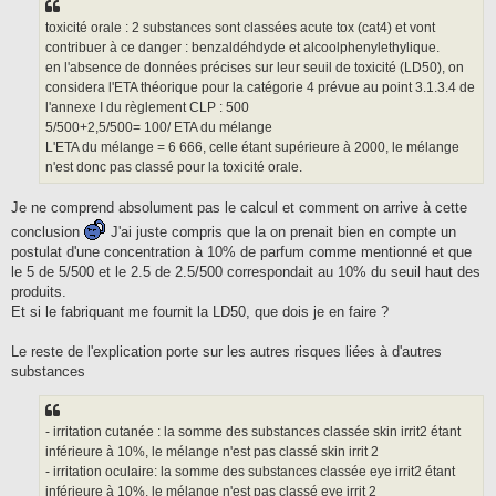
toxicité orale : 2 substances sont classées acute tox (cat4) et vont
contribuer à ce danger : benzaldéhdyde et alcoolphenylethylique.
en l'absence de données précises sur leur seuil de toxicité (LD50), on
considera l'ETA théorique pour la catégorie 4 prévue au point 3.1.3.4 de
l'annexe I du règlement CLP : 500
5/500+2,5/500= 100/ ETA du mélange
L'ETA du mélange = 6 666, celle étant supérieure à 2000, le mélange
n'est donc pas classé pour la toxicité orale.
Je ne comprend absolument pas le calcul et comment on arrive à cette
conclusion
J'ai juste compris que la on prenait bien en compte un
postulat d'une concentration à 10% de parfum comme mentionné et que
le 5 de 5/500 et le 2.5 de 2.5/500 correspondait au 10% du seuil haut des
produits.
Et si le fabriquant me fournit la LD50, que dois je en faire ?
Le reste de l'explication porte sur les autres risques liées à d'autres
substances
- irritation cutanée : la somme des substances classée skin irrit2 étant
inférieure à 10%, le mélange n'est pas classé skin irrit 2
- irritation oculaire: la somme des substances classée eye irrit2 étant
inférieure à 10%, le mélange n'est pas classé eye irrit 2