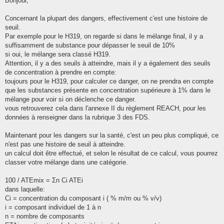
Bonjour,
s
a
g
Concernant la plupart des dangers, effectivement c'est une histoire de
e
seuil.
Par exemple pour le H319, on regarde si dans le mélange final, il y a
suffisamment de substance pour dépasser le seuil de 10%
si oui, le mélange sera classé H319.
Attention, il y a des seuils à atteindre, mais il y a également des seuils
de concentration à prendre en compte:
toujours pour le H319, pour calculer ce danger, on ne prendra en compte
que les substances présente en concentration supérieure à 1% dans le
mélange pour voir si on déclenche ce danger.
vous retrouverez cela dans l'annexe II du règlement REACH, pour les
données à renseigner dans la rubrique 3 des FDS.
Maintenant pour les dangers sur la santé, c'est un peu plus compliqué, ce
n'est pas une histoire de seuil à atteindre.
un calcul doit être effectué, et selon le résultat de ce calcul, vous pourrez
classer votre mélange dans une catégorie.
100 / ATEmix = Σn Ci ATEi
dans laquelle:
Ci = concentration du composant i ( % m/m ou % v/v)
i = composant individuel de 1 à n
n = nombre de composants