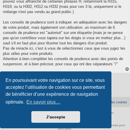
pouvez vous affranchir de certaines phrases H, notamment la H315,
H319, ou la H302, H312 ou H332 (mais pour ces 3 là, uniquement si le
mélange n'est pas vendu au grand public.)
Les conseils de prudence sont à indiquer, en adéquation avec les dangers
de votre produit, mais également son utilisation. un maximum de 6
conseils de prudence est "autorisé" sur une étiquette (mais je ne pense
pas qu'un contrôleur vous tapera sur les doigts si vous en mettez plus...)
sauf s'il en faut plus pour illustrer tout les dangers d'un produit.
Pas de miracle ici, c'est à vous de sélectionnez ceux que vous jugez les
plus utiles pour votre produits.
Attention à bien compléter les conseils de prudence avec des points de
suspension, et à bien préciser, pour ceux qui ont des séparateurs "/"
Verrouillé
En poursuivant votre navigation sur ce site, vous
2 messages • Page
1
sur
1
acceptez l’utilisation de cookies vous permettant
de bénéficier d’une expérience de navigation
optimale.
En savoir plus…
Accueil du forum
Supprimer les cookies
Développé par
phpBB
® Forum Software © phpBB Limited
|
Traduction française officielle
©
Qiaeru
J’accepte
Confidentialité
|
Conditions
À propos de scienceamusante.net
-
Contact
- ©
Anima-Science
. Tous droits réservés pour
tous pays.