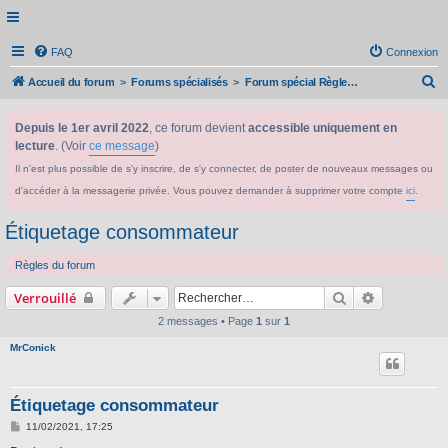
FAQ
Connexion
R
Accueil du forum
Forums spécialisés
Forum spécial Règlement CLP/SGH
e
Depuis le 1er avril 2022
, ce forum devient
accessible uniquement en
c
lecture
. (Voir
ce message
)
h
Il n'est plus possible de s'y inscrire, de s'y connecter, de poster de nouveaux messages ou
e
d'accéder à la messagerie privée. Vous pouvez demander à supprimer votre compte
ici
.
r
c
Étiquetage consommateur
h
Règles du forum
e
Rechercher
Recherche 
Verrouillé
r
2 messages • Page
1
sur
1
MrConick
Étiquetage consommateur
M
11/02/2021, 17:25
e