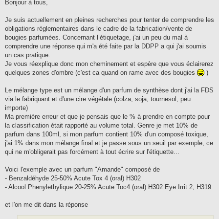
s
Bonjour à tous,
s
a
g
Je suis actuellement en pleines recherches pour tenter de comprendre les
e
obligations réglementaires dans le cadre de la fabrication/vente de
bougies parfumées. Concernant l’étiquetage, j'ai un peu du mal à
comprendre une réponse qui m'a été faite par la DDPP a qui j'ai soumis
un cas pratique.
Je vous réexplique donc mon cheminement et espère que vous éclairerez
quelques zones d'ombre (c'est ca quand on rame avec des bougies
)
Le mélange type est un mélange d'un parfum de synthèse dont j'ai la FDS
via le fabriquant et d'une cire végétale (colza, soja, tournesol, peu
importe)
Ma première erreur et que je pensais que le % à prendre en compte pour
la classification était rapporté au volume total. Genre je met 10% de
parfum dans 100ml, si mon parfum contient 10% d'un composé toxique,
j'ai 1% dans mon mélange final et je passe sous un seuil par exemple, ce
qui ne m'obligerait pas forcément à tout écrire sur l'étiquette...
Voici l'exemple avec un parfum "Amande" composé de
- Benzaldéhyde 25-50% Acute Tox 4 (oral) H302
- Alcool Phenylethylique 20-25% Acute Toc4 (oral) H302 Eye Irrit 2, H319
et l'on me dit dans la réponse