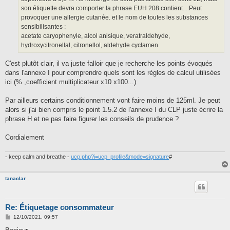
son étiquette devra comporter la phrase EUH 208 contient....Peut
provoquer une allergie cutanée. et le nom de toutes les substances
sensibilisantes :
acetate caryophenyle, alcol anisique, veratraldehyde,
hydroxycitronellal, citronellol, aldehyde cyclamen
C'est plutôt clair, il va juste falloir que je recherche les points évoqués
dans l'annexe I pour comprendre quels sont les règles de calcul utilisées
ici (% ,coefficient multiplicateur x10 x100...)
Par ailleurs certains conditionnement vont faire moins de 125ml. Je peut
alors si j'ai bien compris le point 1.5.2 de l'annexe I du CLP juste écrire la
phrase H et ne pas faire figurer les conseils de prudence ?
Cordialement
- keep calm and breathe -
ucp.php?i=ucp_profile&mode=signature
#
tanaclar
Re: Étiquetage consommateur
M
12/10/2021, 09:57
e
s