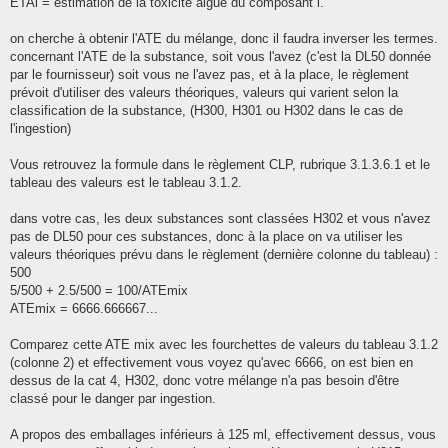
ETAi = estimation de la toxicité aiguë du composant i.
on cherche à obtenir l'ATE du mélange, donc il faudra inverser les termes.
concernant l'ATE de la substance, soit vous l'avez (c'est la DL50 donnée
par le fournisseur) soit vous ne l'avez pas, et à la place, le règlement
prévoit d'utiliser des valeurs théoriques, valeurs qui varient selon la
classification de la substance, (H300, H301 ou H302 dans le cas de
l'ingestion)
Vous retrouvez la formule dans le règlement CLP, rubrique 3.1.3.6.1 et le
tableau des valeurs est le tableau 3.1.2.
dans votre cas, les deux substances sont classées H302 et vous n'avez
pas de DL50 pour ces substances, donc à la place on va utiliser les
valeurs théoriques prévu dans le règlement (dernière colonne du tableau) :
500
5/500 + 2.5/500 = 100/ATEmix
ATEmix = 6666.666667...
Comparez cette ATE mix avec les fourchettes de valeurs du tableau 3.1.2
(colonne 2) et effectivement vous voyez qu'avec 6666, on est bien en
dessus de la cat 4, H302, donc votre mélange n'a pas besoin d'être
classé pour le danger par ingestion.
A propos des emballages inférieurs à 125 ml, effectivement dessus, vous