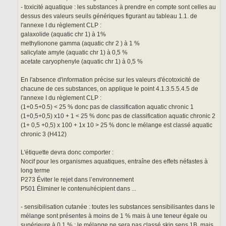
- toxicité aquatique : les substances à prendre en compte sont celles au
dessus des valeurs seuils génériques figurant au tableau 1.1. de
l'annexe I du règlement CLP :
galaxolide (aquatic chr 1) à 1%
methylionone gamma (aquatic chr 2 ) à 1 %
salicylate amyle (aquatic chr 1) à 0,5 %
acetate caryophenyle (aquatic chr 1) à 0,5 %
En l'absence d'information précise sur les valeurs d'écotoxicité de
chacune de ces substances, on applique le point 4.1.3.5.5.4.5 de
l'annexe I du règlement CLP :
(1+0.5+0.5) < 25 % donc pas de classification aquatic chronic 1
(1+0,5+0,5) x10 + 1 < 25 % donc pas de classification aquatic chronic 2
(1+ 0,5 +0,5) x 100 + 1x 10 > 25 % donc le mélange est classé aquatic
chronic 3 (H412)
L'étiquette devra donc comporter :
Nocif pour les organismes aquatiques, entraîne des effets néfastes à
long terme
P273 Éviter le rejet dans l’environnement
P501 Éliminer le contenu/récipient dans ...
- sensibilisation cutanée : toutes les substances sensibilisantes dans le
mélange sont présentes à moins de 1 % mais à une teneur égale ou
supérieure à 0,1 % : le mélange ne sera pas classé skin sens 1B, mais