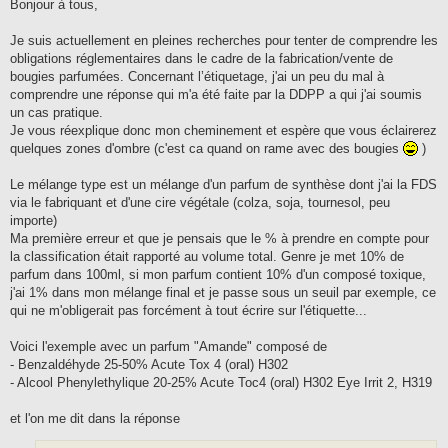
s
Bonjour à tous,
s
a
g
Je suis actuellement en pleines recherches pour tenter de comprendre les
e
obligations réglementaires dans le cadre de la fabrication/vente de
bougies parfumées. Concernant l’étiquetage, j'ai un peu du mal à
comprendre une réponse qui m'a été faite par la DDPP a qui j'ai soumis
un cas pratique.
Je vous réexplique donc mon cheminement et espère que vous éclairerez
quelques zones d'ombre (c'est ca quand on rame avec des bougies
)
Le mélange type est un mélange d'un parfum de synthèse dont j'ai la FDS
via le fabriquant et d'une cire végétale (colza, soja, tournesol, peu
importe)
Ma première erreur et que je pensais que le % à prendre en compte pour
la classification était rapporté au volume total. Genre je met 10% de
parfum dans 100ml, si mon parfum contient 10% d'un composé toxique,
j'ai 1% dans mon mélange final et je passe sous un seuil par exemple, ce
qui ne m'obligerait pas forcément à tout écrire sur l'étiquette...
Voici l'exemple avec un parfum "Amande" composé de
- Benzaldéhyde 25-50% Acute Tox 4 (oral) H302
- Alcool Phenylethylique 20-25% Acute Toc4 (oral) H302 Eye Irrit 2, H319
et l'on me dit dans la réponse