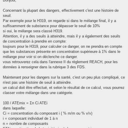
Bonjour,
s
a
g
Concernant la plupart des dangers, effectivement c'est une histoire de
e
seuil.
Par exemple pour le H319, on regarde si dans le mélange final, il y a
suffisamment de substance pour dépasser le seuil de 10%
si oui, le mélange sera classé H319.
Attention, il y a des seuils à atteindre, mais il y a également des seuils
de concentration à prendre en compte:
toujours pour le H319, pour calculer ce danger, on ne prendra en compte
que les substances présente en concentration supérieure à 1% dans le
mélange pour voir si on déclenche ce danger.
vous retrouverez cela dans l'annexe II du règlement REACH, pour les
données à renseigner dans la rubrique 3 des FDS.
Maintenant pour les dangers sur la santé, c'est un peu plus compliqué, ce
n'est pas une histoire de seuil à atteindre.
un calcul doit être effectué, et selon le résultat de ce calcul, vous pourrez
classer votre mélange dans une catégorie.
100 / ATEmix = Σn Ci ATEi
dans laquelle:
Ci = concentration du composant i ( % m/m ou % v/v)
i = composant individuel de 1 à n
n = nombre de composants