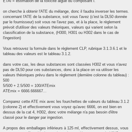
ETAi = estimation de la toxicité aiguë du composant i.
on cherche à obtenir l'ATE du mélange, donc il faudra inverser les termes.
concernant l'ATE de la substance, soit vous l'avez (c'est la DL50 donnée
par le fournisseur) soit vous ne l'avez pas, et à la place, le règlement
prévoit d'utiliser des valeurs théoriques, valeurs qui varient selon la
classification de la substance, (H300, H301 ou H302 dans le cas de
l'ingestion)
Vous retrouvez la formule dans le règlement CLP, rubrique 3.1.3.6.1 et le
tableau des valeurs est le tableau 3.1.2.
dans votre cas, les deux substances sont classées H302 et vous n'avez
pas de DL50 pour ces substances, donc à la place on va utiliser les
valeurs théoriques prévu dans le règlement (dernière colonne du tableau) :
500
5/500 + 2.5/500 = 100/ATEmix
ATEmix = 6666.666667...
Comparez cette ATE mix avec les fourchettes de valeurs du tableau 3.1.2
(colonne 2) et effectivement vous voyez qu'avec 6666, on est bien en
dessus de la cat 4, H302, donc votre mélange n'a pas besoin d'être
classé pour le danger par ingestion.
A propos des emballages inférieurs à 125 ml, effectivement dessus, vous