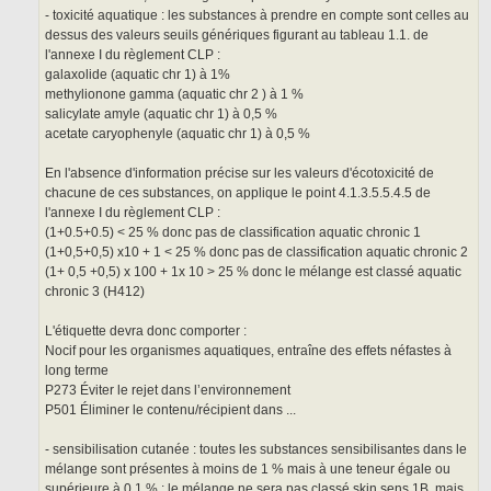
- toxicité aquatique : les substances à prendre en compte sont celles au
dessus des valeurs seuils génériques figurant au tableau 1.1. de
l'annexe I du règlement CLP :
galaxolide (aquatic chr 1) à 1%
methylionone gamma (aquatic chr 2 ) à 1 %
salicylate amyle (aquatic chr 1) à 0,5 %
acetate caryophenyle (aquatic chr 1) à 0,5 %
En l'absence d'information précise sur les valeurs d'écotoxicité de
chacune de ces substances, on applique le point 4.1.3.5.5.4.5 de
l'annexe I du règlement CLP :
(1+0.5+0.5) < 25 % donc pas de classification aquatic chronic 1
(1+0,5+0,5) x10 + 1 < 25 % donc pas de classification aquatic chronic 2
(1+ 0,5 +0,5) x 100 + 1x 10 > 25 % donc le mélange est classé aquatic
chronic 3 (H412)
L'étiquette devra donc comporter :
Nocif pour les organismes aquatiques, entraîne des effets néfastes à
long terme
P273 Éviter le rejet dans l’environnement
P501 Éliminer le contenu/récipient dans ...
- sensibilisation cutanée : toutes les substances sensibilisantes dans le
mélange sont présentes à moins de 1 % mais à une teneur égale ou
supérieure à 0,1 % : le mélange ne sera pas classé skin sens 1B, mais