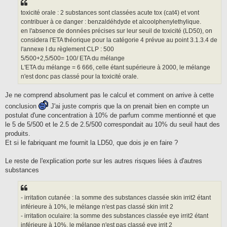
toxicité orale : 2 substances sont classées acute tox (cat4) et vont
contribuer à ce danger : benzaldéhdyde et alcoolphenylethylique.
en l'absence de données précises sur leur seuil de toxicité (LD50), on
considera l'ETA théorique pour la catégorie 4 prévue au point 3.1.3.4 de
l'annexe I du règlement CLP : 500
5/500+2,5/500= 100/ ETA du mélange
L'ETA du mélange = 6 666, celle étant supérieure à 2000, le mélange
n'est donc pas classé pour la toxicité orale.
Je ne comprend absolument pas le calcul et comment on arrive à cette
conclusion
J'ai juste compris que la on prenait bien en compte un
postulat d'une concentration à 10% de parfum comme mentionné et que
le 5 de 5/500 et le 2.5 de 2.5/500 correspondait au 10% du seuil haut des
produits.
Et si le fabriquant me fournit la LD50, que dois je en faire ?
Le reste de l'explication porte sur les autres risques liées à d'autres
substances
- irritation cutanée : la somme des substances classée skin irrit2 étant
inférieure à 10%, le mélange n'est pas classé skin irrit 2
- irritation oculaire: la somme des substances classée eye irrit2 étant
inférieure à 10%, le mélange n'est pas classé eye irrit 2