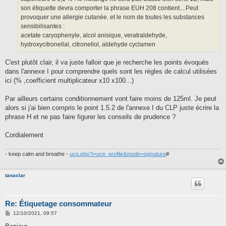
son étiquette devra comporter la phrase EUH 208 contient....Peut
provoquer une allergie cutanée. et le nom de toutes les substances
sensibilisantes :
acetate caryophenyle, alcol anisique, veratraldehyde,
hydroxycitronellal, citronellol, aldehyde cyclamen
C'est plutôt clair, il va juste falloir que je recherche les points évoqués
dans l'annexe I pour comprendre quels sont les règles de calcul utilisées
ici (% ,coefficient multiplicateur x10 x100...)
Par ailleurs certains conditionnement vont faire moins de 125ml. Je peut
alors si j'ai bien compris le point 1.5.2 de l'annexe I du CLP juste écrire la
phrase H et ne pas faire figurer les conseils de prudence ?
Cordialement
- keep calm and breathe -
ucp.php?i=ucp_profile&mode=signature
#
tanaclar
Re: Étiquetage consommateur
M
12/10/2021, 09:57
e
s