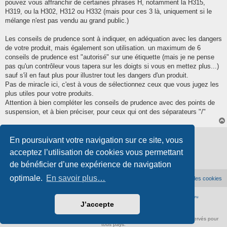
pouvez vous affranchir de certaines phrases H, notamment la H315,
H319, ou la H302, H312 ou H332 (mais pour ces 3 là, uniquement si le
mélange n'est pas vendu au grand public.)
Les conseils de prudence sont à indiquer, en adéquation avec les dangers
de votre produit, mais également son utilisation. un maximum de 6
conseils de prudence est "autorisé" sur une étiquette (mais je ne pense
pas qu'un contrôleur vous tapera sur les doigts si vous en mettez plus...)
sauf s'il en faut plus pour illustrer tout les dangers d'un produit.
Pas de miracle ici, c'est à vous de sélectionnez ceux que vous jugez les
plus utiles pour votre produits.
Attention à bien compléter les conseils de prudence avec des points de
suspension, et à bien préciser, pour ceux qui ont des séparateurs "/"
Verrouillé
En poursuivant votre navigation sur ce site, vous
2 messages • Page
1
sur
1
acceptez l’utilisation de cookies vous permettant
de bénéficier d’une expérience de navigation
optimale.
En savoir plus…
Accueil du forum
Supprimer les cookies
Développé par
phpBB
® Forum Software © phpBB Limited
|
Traduction française officielle
©
Qiaeru
J’accepte
Confidentialité
|
Conditions
À propos de scienceamusante.net
-
Contact
- ©
Anima-Science
. Tous droits réservés pour
tous pays.