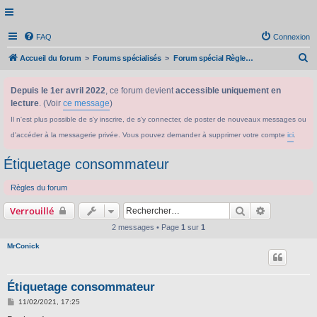
FAQ
Connexion
R
Accueil du forum
Forums spécialisés
Forum spécial Règlement CLP/SGH
e
Depuis le 1er avril 2022
, ce forum devient
accessible uniquement en
c
lecture
. (Voir
ce message
)
h
Il n'est plus possible de s'y inscrire, de s'y connecter, de poster de nouveaux messages ou
e
d'accéder à la messagerie privée. Vous pouvez demander à supprimer votre compte
ici
.
r
c
Étiquetage consommateur
h
Règles du forum
e
Rechercher
Recherche 
Verrouillé
r
2 messages • Page
1
sur
1
MrConick
Étiquetage consommateur
M
11/02/2021, 17:25
e