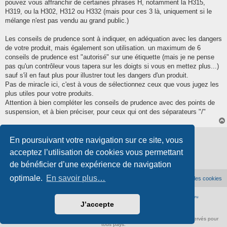
pouvez vous affranchir de certaines phrases H, notamment la H315,
H319, ou la H302, H312 ou H332 (mais pour ces 3 là, uniquement si le
mélange n'est pas vendu au grand public.)
Les conseils de prudence sont à indiquer, en adéquation avec les dangers
de votre produit, mais également son utilisation. un maximum de 6
conseils de prudence est "autorisé" sur une étiquette (mais je ne pense
pas qu'un contrôleur vous tapera sur les doigts si vous en mettez plus...)
sauf s'il en faut plus pour illustrer tout les dangers d'un produit.
Pas de miracle ici, c'est à vous de sélectionnez ceux que vous jugez les
plus utiles pour votre produits.
Attention à bien compléter les conseils de prudence avec des points de
suspension, et à bien préciser, pour ceux qui ont des séparateurs "/"
Verrouillé
En poursuivant votre navigation sur ce site, vous
2 messages • Page
1
sur
1
acceptez l’utilisation de cookies vous permettant
de bénéficier d’une expérience de navigation
optimale.
En savoir plus…
Accueil du forum
Supprimer les cookies
Développé par
phpBB
® Forum Software © phpBB Limited
|
Traduction française officielle
©
Qiaeru
J’accepte
Confidentialité
|
Conditions
À propos de scienceamusante.net
-
Contact
- ©
Anima-Science
. Tous droits réservés pour
tous pays.