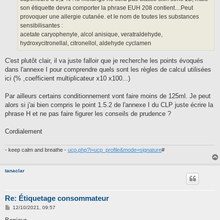
son étiquette devra comporter la phrase EUH 208 contient....Peut
provoquer une allergie cutanée. et le nom de toutes les substances
sensibilisantes :
acetate caryophenyle, alcol anisique, veratraldehyde,
hydroxycitronellal, citronellol, aldehyde cyclamen
C'est plutôt clair, il va juste falloir que je recherche les points évoqués
dans l'annexe I pour comprendre quels sont les règles de calcul utilisées
ici (% ,coefficient multiplicateur x10 x100...)
Par ailleurs certains conditionnement vont faire moins de 125ml. Je peut
alors si j'ai bien compris le point 1.5.2 de l'annexe I du CLP juste écrire la
phrase H et ne pas faire figurer les conseils de prudence ?
Cordialement
- keep calm and breathe -
ucp.php?i=ucp_profile&mode=signature
#
tanaclar
Re: Étiquetage consommateur
M
12/10/2021, 09:57
e
s