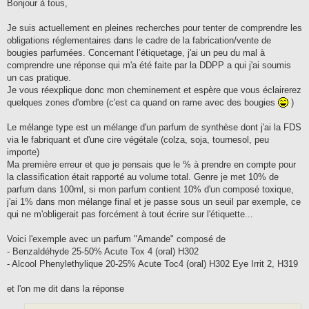
s
Bonjour à tous,
s
a
g
Je suis actuellement en pleines recherches pour tenter de comprendre les
e
obligations réglementaires dans le cadre de la fabrication/vente de
bougies parfumées. Concernant l’étiquetage, j'ai un peu du mal à
comprendre une réponse qui m'a été faite par la DDPP a qui j'ai soumis
un cas pratique.
Je vous réexplique donc mon cheminement et espère que vous éclairerez
quelques zones d'ombre (c'est ca quand on rame avec des bougies
)
Le mélange type est un mélange d'un parfum de synthèse dont j'ai la FDS
via le fabriquant et d'une cire végétale (colza, soja, tournesol, peu
importe)
Ma première erreur et que je pensais que le % à prendre en compte pour
la classification était rapporté au volume total. Genre je met 10% de
parfum dans 100ml, si mon parfum contient 10% d'un composé toxique,
j'ai 1% dans mon mélange final et je passe sous un seuil par exemple, ce
qui ne m'obligerait pas forcément à tout écrire sur l'étiquette...
Voici l'exemple avec un parfum "Amande" composé de
- Benzaldéhyde 25-50% Acute Tox 4 (oral) H302
- Alcool Phenylethylique 20-25% Acute Toc4 (oral) H302 Eye Irrit 2, H319
et l'on me dit dans la réponse