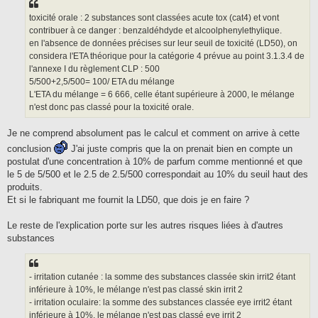
toxicité orale : 2 substances sont classées acute tox (cat4) et vont
contribuer à ce danger : benzaldéhdyde et alcoolphenylethylique.
en l'absence de données précises sur leur seuil de toxicité (LD50), on
considera l'ETA théorique pour la catégorie 4 prévue au point 3.1.3.4 de
l'annexe I du règlement CLP : 500
5/500+2,5/500= 100/ ETA du mélange
L'ETA du mélange = 6 666, celle étant supérieure à 2000, le mélange
n'est donc pas classé pour la toxicité orale.
Je ne comprend absolument pas le calcul et comment on arrive à cette
conclusion
J'ai juste compris que la on prenait bien en compte un
postulat d'une concentration à 10% de parfum comme mentionné et que
le 5 de 5/500 et le 2.5 de 2.5/500 correspondait au 10% du seuil haut des
produits.
Et si le fabriquant me fournit la LD50, que dois je en faire ?
Le reste de l'explication porte sur les autres risques liées à d'autres
substances
- irritation cutanée : la somme des substances classée skin irrit2 étant
inférieure à 10%, le mélange n'est pas classé skin irrit 2
- irritation oculaire: la somme des substances classée eye irrit2 étant
inférieure à 10%, le mélange n'est pas classé eye irrit 2