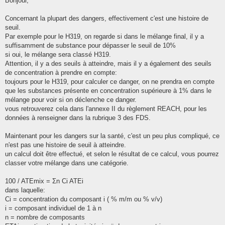
Bonjour,
s
a
g
Concernant la plupart des dangers, effectivement c'est une histoire de
e
seuil.
Par exemple pour le H319, on regarde si dans le mélange final, il y a
suffisamment de substance pour dépasser le seuil de 10%
si oui, le mélange sera classé H319.
Attention, il y a des seuils à atteindre, mais il y a également des seuils
de concentration à prendre en compte:
toujours pour le H319, pour calculer ce danger, on ne prendra en compte
que les substances présente en concentration supérieure à 1% dans le
mélange pour voir si on déclenche ce danger.
vous retrouverez cela dans l'annexe II du règlement REACH, pour les
données à renseigner dans la rubrique 3 des FDS.
Maintenant pour les dangers sur la santé, c'est un peu plus compliqué, ce
n'est pas une histoire de seuil à atteindre.
un calcul doit être effectué, et selon le résultat de ce calcul, vous pourrez
classer votre mélange dans une catégorie.
100 / ATEmix = Σn Ci ATEi
dans laquelle:
Ci = concentration du composant i ( % m/m ou % v/v)
i = composant individuel de 1 à n
n = nombre de composants