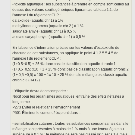
- toxicité aquatique : les substances à prendre en compte sont celles au
dessus des valeurs seuils génériques figurant au tableau 1.1. de
l'annexe I du règlement CLP :
galaxolide (aquatic chr 1) à 1%
methylionone gamma (aquatic chr 2 ) à 1 %
salicylate amyle (aquatic chr 1) à 0,5 %
acetate caryophenyle (aquatic chr 1) à 0,5 %
En l'absence d'information précise sur les valeurs d'écotoxicité de
chacune de ces substances, on applique le point 4.1.3.5.5.4.5 de
l'annexe I du règlement CLP :
(1+0.5+0.5) < 25 % donc pas de classification aquatic chronic 1
(1+0,5+0,5) x10 + 1 < 25 % donc pas de classification aquatic chronic 2
(1+ 0,5 +0,5) x 100 + 1x 10 > 25 % donc le mélange est classé aquatic
chronic 3 (H412)
L'étiquette devra donc comporter :
Nocif pour les organismes aquatiques, entraîne des effets néfastes à
long terme
P273 Éviter le rejet dans l’environnement
P501 Éliminer le contenu/récipient dans ...
- sensibilisation cutanée : toutes les substances sensibilisantes dans le
mélange sont présentes à moins de 1 % mais à une teneur égale ou
supérieure à 0,1 % : le mélange ne sera pas classé skin sens 1B, mais