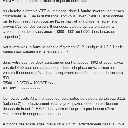
ETAi = estimation de la toxicité aiguë du composant i.
on cherche à obtenir l'ATE du mélange, donc il faudra inverser les termes.
concernant l'ATE de la substance, soit vous l'avez (c'est la DL50 donnée
par le fournisseur) soit vous ne l'avez pas, et à la place, le règlement
prévoit d'utiliser des valeurs théoriques, valeurs qui varient selon la
classification de la substance, (H300, H301 ou H302 dans le cas de
l'ingestion)
Vous retrouvez la formule dans le règlement CLP, rubrique 3.1.3.6.1 et le
tableau des valeurs est le tableau 3.1.2.
dans votre cas, les deux substances sont classées H302 et vous n'avez
pas de DL50 pour ces substances, donc à la place on va utiliser les
valeurs théoriques prévu dans le règlement (dernière colonne du tableau) :
500
5/500 + 2.5/500 = 100/ATEmix
ATEmix = 6666.666667...
Comparez cette ATE mix avec les fourchettes de valeurs du tableau 3.1.2
(colonne 2) et effectivement vous voyez qu'avec 6666, on est bien en
dessus de la cat 4, H302, donc votre mélange n'a pas besoin d'être
classé pour le danger par ingestion.
A propos des emballages inférieurs à 125 ml, effectivement dessus, vous