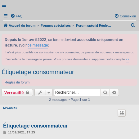
FAQ
Connexion
R
Accueil du forum
Forums spécialisés
Forum spécial Règlement CLP/SGH
e
Depuis le 1er avril 2022
, ce forum devient
accessible uniquement en
c
lecture
. (Voir
ce message
)
h
Il n'est plus possible de s'y inscrire, de s'y connecter, de poster de nouveaux messages ou
e
d'accéder à la messagerie privée. Vous pouvez demander à supprimer votre compte
ici
.
r
c
Étiquetage consommateur
h
Règles du forum
e
Rechercher
Recherche 
Verrouillé
r
2 messages • Page
1
sur
1
MrConick
Étiquetage consommateur
M
11/02/2021, 17:25
e