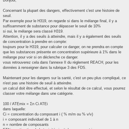
Bonjour,
s
a
g
Concernant la plupart des dangers, effectivement c'est une histoire de
e
seuil.
Par exemple pour le H319, on regarde si dans le mélange final, il y a
suffisamment de substance pour dépasser le seuil de 10%
si oui, le mélange sera classé H319.
Attention, il y a des seuils à atteindre, mais il y a également des seuils
de concentration à prendre en compte:
toujours pour le H319, pour calculer ce danger, on ne prendra en compte
que les substances présente en concentration supérieure à 1% dans le
mélange pour voir si on déclenche ce danger.
vous retrouverez cela dans l'annexe II du règlement REACH, pour les
données à renseigner dans la rubrique 3 des FDS.
Maintenant pour les dangers sur la santé, c'est un peu plus compliqué, ce
n'est pas une histoire de seuil à atteindre.
un calcul doit être effectué, et selon le résultat de ce calcul, vous pourrez
classer votre mélange dans une catégorie.
100 / ATEmix = Σn Ci ATEi
dans laquelle:
Ci = concentration du composant i ( % m/m ou % v/v)
i = composant individuel de 1 à n
n = nombre de composants