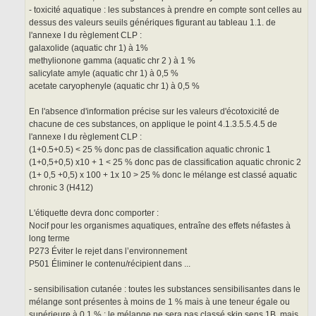
- toxicité aquatique : les substances à prendre en compte sont celles au
dessus des valeurs seuils génériques figurant au tableau 1.1. de
l'annexe I du règlement CLP :
galaxolide (aquatic chr 1) à 1%
methylionone gamma (aquatic chr 2 ) à 1 %
salicylate amyle (aquatic chr 1) à 0,5 %
acetate caryophenyle (aquatic chr 1) à 0,5 %
En l'absence d'information précise sur les valeurs d'écotoxicité de
chacune de ces substances, on applique le point 4.1.3.5.5.4.5 de
l'annexe I du règlement CLP :
(1+0.5+0.5) < 25 % donc pas de classification aquatic chronic 1
(1+0,5+0,5) x10 + 1 < 25 % donc pas de classification aquatic chronic 2
(1+ 0,5 +0,5) x 100 + 1x 10 > 25 % donc le mélange est classé aquatic
chronic 3 (H412)
L'étiquette devra donc comporter :
Nocif pour les organismes aquatiques, entraîne des effets néfastes à
long terme
P273 Éviter le rejet dans l’environnement
P501 Éliminer le contenu/récipient dans ...
- sensibilisation cutanée : toutes les substances sensibilisantes dans le
mélange sont présentes à moins de 1 % mais à une teneur égale ou
supérieure à 0,1 % : le mélange ne sera pas classé skin sens 1B, mais