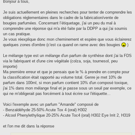
s
Bonjour à tous,
s
a
g
Je suis actuellement en pleines recherches pour tenter de comprendre les
e
obligations réglementaires dans le cadre de la fabrication/vente de
bougies parfumées. Concernant l’étiquetage, j'ai un peu du mal à
comprendre une réponse qui m'a été faite par la DDPP a qui j'ai soumis
un cas pratique.
Je vous réexplique donc mon cheminement et espère que vous éclairerez
quelques zones d'ombre (c'est ca quand on rame avec des bougies
)
Le mélange type est un mélange d'un parfum de synthèse dont j'ai la FDS
via le fabriquant et d'une cire végétale (colza, soja, tournesol, peu
importe)
Ma première erreur et que je pensais que le % à prendre en compte pour
la classification était rapporté au volume total. Genre je met 10% de
parfum dans 100ml, si mon parfum contient 10% d'un composé toxique,
j'ai 1% dans mon mélange final et je passe sous un seuil par exemple, ce
qui ne m'obligerait pas forcément à tout écrire sur l'étiquette...
Voici l'exemple avec un parfum "Amande" composé de
- Benzaldéhyde 25-50% Acute Tox 4 (oral) H302
- Alcool Phenylethylique 20-25% Acute Toc4 (oral) H302 Eye Irrit 2, H319
et l'on me dit dans la réponse