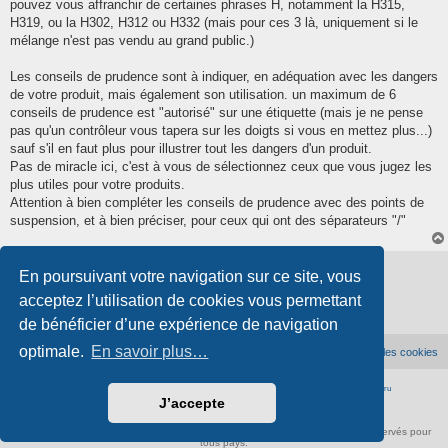
pouvez vous affranchir de certaines phrases H, notamment la H315,
H319, ou la H302, H312 ou H332 (mais pour ces 3 là, uniquement si le
mélange n'est pas vendu au grand public.)
Les conseils de prudence sont à indiquer, en adéquation avec les dangers
de votre produit, mais également son utilisation. un maximum de 6
conseils de prudence est "autorisé" sur une étiquette (mais je ne pense
pas qu'un contrôleur vous tapera sur les doigts si vous en mettez plus...)
sauf s'il en faut plus pour illustrer tout les dangers d'un produit.
Pas de miracle ici, c'est à vous de sélectionnez ceux que vous jugez les
plus utiles pour votre produits.
Attention à bien compléter les conseils de prudence avec des points de
suspension, et à bien préciser, pour ceux qui ont des séparateurs "/"
Verrouillé
En poursuivant votre navigation sur ce site, vous
2 messages • Page
1
sur
1
acceptez l’utilisation de cookies vous permettant
de bénéficier d’une expérience de navigation
optimale.
En savoir plus…
Accueil du forum
Supprimer les cookies
Développé par
phpBB
® Forum Software © phpBB Limited
|
Traduction française officielle
©
Qiaeru
J’accepte
Confidentialité
|
Conditions
À propos de scienceamusante.net
-
Contact
- ©
Anima-Science
. Tous droits réservés pour
tous pays.