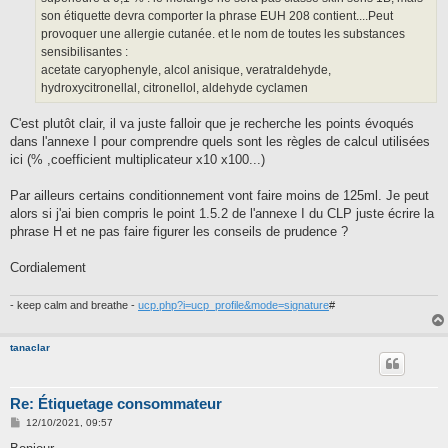
son étiquette devra comporter la phrase EUH 208 contient....Peut
provoquer une allergie cutanée. et le nom de toutes les substances
sensibilisantes :
acetate caryophenyle, alcol anisique, veratraldehyde,
hydroxycitronellal, citronellol, aldehyde cyclamen
C'est plutôt clair, il va juste falloir que je recherche les points évoqués
dans l'annexe I pour comprendre quels sont les règles de calcul utilisées
ici (% ,coefficient multiplicateur x10 x100...)
Par ailleurs certains conditionnement vont faire moins de 125ml. Je peut
alors si j'ai bien compris le point 1.5.2 de l'annexe I du CLP juste écrire la
phrase H et ne pas faire figurer les conseils de prudence ?
Cordialement
- keep calm and breathe -
ucp.php?i=ucp_profile&mode=signature
#
tanaclar
Re: Étiquetage consommateur
M
12/10/2021, 09:57
e
s