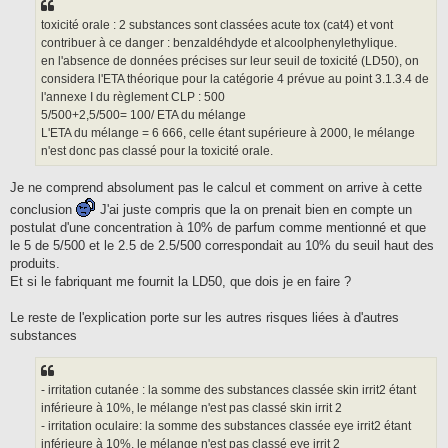
toxicité orale : 2 substances sont classées acute tox (cat4) et vont
contribuer à ce danger : benzaldéhdyde et alcoolphenylethylique.
en l'absence de données précises sur leur seuil de toxicité (LD50), on
considera l'ETA théorique pour la catégorie 4 prévue au point 3.1.3.4 de
l'annexe I du règlement CLP : 500
5/500+2,5/500= 100/ ETA du mélange
L'ETA du mélange = 6 666, celle étant supérieure à 2000, le mélange
n'est donc pas classé pour la toxicité orale.
Je ne comprend absolument pas le calcul et comment on arrive à cette
conclusion
J'ai juste compris que la on prenait bien en compte un
postulat d'une concentration à 10% de parfum comme mentionné et que
le 5 de 5/500 et le 2.5 de 2.5/500 correspondait au 10% du seuil haut des
produits.
Et si le fabriquant me fournit la LD50, que dois je en faire ?
Le reste de l'explication porte sur les autres risques liées à d'autres
substances
- irritation cutanée : la somme des substances classée skin irrit2 étant
inférieure à 10%, le mélange n'est pas classé skin irrit 2
- irritation oculaire: la somme des substances classée eye irrit2 étant
inférieure à 10%, le mélange n'est pas classé eye irrit 2