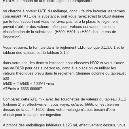
ETAi = estimation de la toxicité aiguë du composant i.
on cherche à obtenir l'ATE du mélange, donc il faudra inverser les termes.
concernant l'ATE de la substance, soit vous l'avez (c'est la DL50 donnée
par le fournisseur) soit vous ne l'avez pas, et à la place, le règlement
prévoit d'utiliser des valeurs théoriques, valeurs qui varient selon la
classification de la substance, (H300, H301 ou H302 dans le cas de
l'ingestion)
Vous retrouvez la formule dans le règlement CLP, rubrique 3.1.3.6.1 et le
tableau des valeurs est le tableau 3.1.2.
dans votre cas, les deux substances sont classées H302 et vous n'avez
pas de DL50 pour ces substances, donc à la place on va utiliser les
valeurs théoriques prévu dans le règlement (dernière colonne du tableau) :
500
5/500 + 2.5/500 = 100/ATEmix
ATEmix = 6666.666667...
Comparez cette ATE mix avec les fourchettes de valeurs du tableau 3.1.2
(colonne 2) et effectivement vous voyez qu'avec 6666, on est bien en
dessus de la cat 4, H302, donc votre mélange n'a pas besoin d'être
classé pour le danger par ingestion.
A propos des emballages inférieurs à 125 ml, effectivement dessus, vous