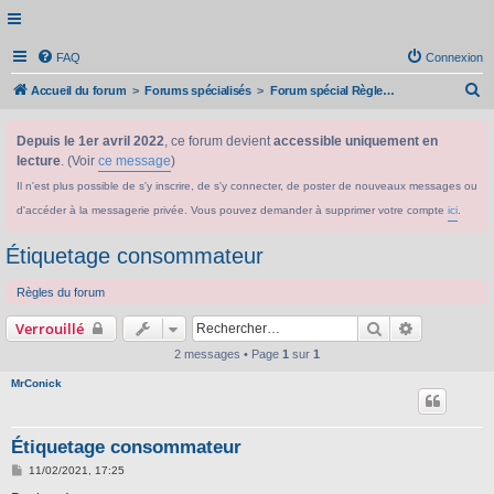
FAQ
Connexion
R
Accueil du forum
Forums spécialisés
Forum spécial Règlement CLP/SGH
e
Depuis le 1er avril 2022
, ce forum devient
accessible uniquement en
c
lecture
. (Voir
ce message
)
h
Il n'est plus possible de s'y inscrire, de s'y connecter, de poster de nouveaux messages ou
e
d'accéder à la messagerie privée. Vous pouvez demander à supprimer votre compte
ici
.
r
c
Étiquetage consommateur
h
Règles du forum
e
Rechercher
Recherche 
Verrouillé
r
2 messages • Page
1
sur
1
MrConick
Étiquetage consommateur
M
11/02/2021, 17:25
e