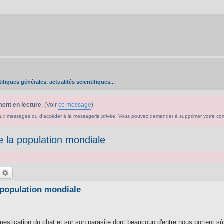
ifiques générales, actualités scientifiques...
ent en lecture
. (Voir
ce message
)
ouveaux messages ou d'accéder à la messagerie privée. Vous pouvez demander à supprimer votre c
e la population mondiale
echercher
Recherche avancée
a population mondiale
 domestication du chat et sur son parasite dont beaucoup d'entre nous portent s