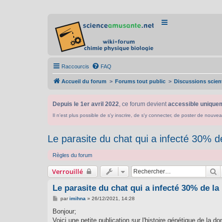
Raccourcis
FAQ
Accueil du forum
Forums tout public
Discussions scient
Depuis le 1er avril 2022
, ce forum devient
accessible uniquem
Il n'est plus possible de s'y inscrire, de s'y connecter, de poster de n
Le parasite du chat qui a infecté 30% d
Règles du forum
R
Verrouillé
Le parasite du chat qui a infecté 30% de l
M
par
imihna
»
26/12/2021, 14:28
e
s
Bonjour;
s
Voici une petite publication sur l'histoire génétique de la
a