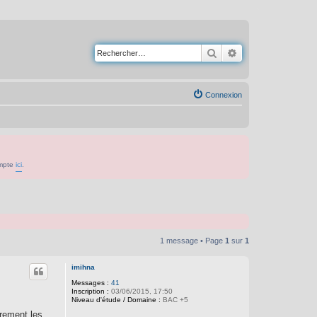
Rechercher
Recherche avancé
Connexion
ompte
ici
.
1 message • Page
1
sur
1
imihna
Messages :
41
Inscription :
03/06/2015, 17:50
Niveau d'étude / Domaine :
BAC +5
ûrement les