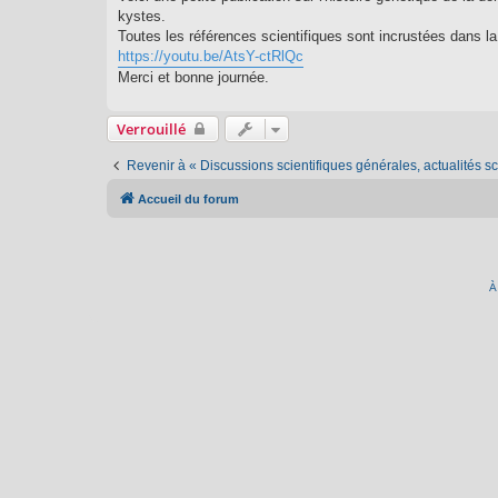
g
kystes.
e
Toutes les références scientifiques sont incrustées dans la
https://youtu.be/AtsY-ctRlQc
Merci et bonne journée.
Verrouillé
Revenir à « Discussions scientifiques générales, actualités sci
Accueil du forum
À