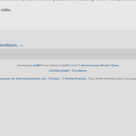
 vidéo.
entifiques... »
Développé par
phpBB
® Forum Software © phpBB Limited
|
Traduction française officielle
©
Qiaeru
Confidentialité
|
Conditions
 propos de scienceamusante.net
-
Contact
- ©
Anima-Science
. Tous droits réservés pour tous pay