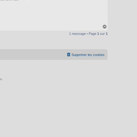
H
a
1 message • Page
1
sur
1
u
t
Supprimer les cookies
s.