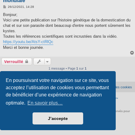
mondiale
M
26/12/2021, 14:28
e
s
Bonjour;
s
Voici une petite publication sur l'histoire génétique de la domestication du
a
g
chat et sur son parasite dont beaucoup d'entre nous portent sûrement les
e
kystes.
Toutes les références scientifiques sont incrustées dans la vidéo.
https://youtu.be/AtsY-ctRlQc
Merci et bonne journée.
Verrouillé
1 message • Page
1
sur
1
En poursuivant votre navigation sur ce site, vous
acceptez l’utilisation de cookies vous permettant
Accueil du forum
Supprimer les cookies
de bénéficier d’une expérience de navigation
Développé par
phpBB
® Forum Software © phpBB Limited
|
Traduction française officielle
©
Qiaeru
optimale.
En savoir plus…
Confidentialité
|
Conditions
À propos de scienceamusante.net
-
Contact
- ©
Anima-Science
. Tous droits réservés pour
tous pays.
J’accepte