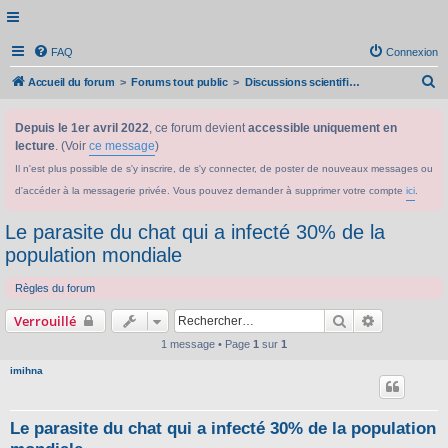
FAQ
Connexion
R
Accueil du forum
Forums tout public
Discussions scientifiques générales, actualités scientifiques...
e
Depuis le 1er avril 2022
, ce forum devient
accessible uniquement en
c
lecture
. (Voir
ce message
)
h
Il n'est plus possible de s'y inscrire, de s'y connecter, de poster de nouveaux messages ou
e
d'accéder à la messagerie privée. Vous pouvez demander à supprimer votre compte
ici
.
r
c
Le parasite du chat qui a infecté 30% de la
h
population mondiale
e
Règles du forum
r
Rechercher
Recherche 
Verrouillé
1 message • Page
1
sur
1
imihna
Le parasite du chat qui a infecté 30% de la population