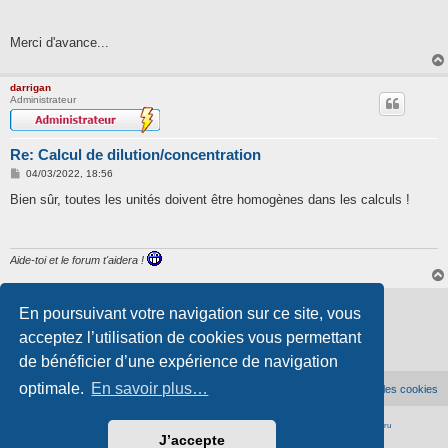
Merci d'avance...
darrigan
Administrateur
Re: Calcul de dilution/concentration
M
04/03/2022, 18:56
e
s
Bien sûr, toutes les unités doivent être homogènes dans les calculs !
s
a
g
e
Aide-toi et le forum t'aidera !
Verrouillé
En poursuivant votre navigation sur ce site, vous
2 messages • Page
1
sur
1
acceptez l’utilisation de cookies vous permettant
de bénéficier d’une expérience de navigation
optimale.
En savoir plus…
Accueil du forum
Supprimer les cookies
Développé par
phpBB
® Forum Software © phpBB Limited
|
Traduction française officielle
©
Qiaeru
J’accepte
Confidentialité
|
Conditions