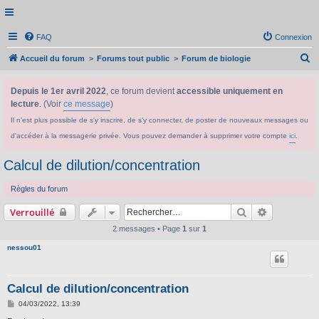
FAQ
Connexion
R
Accueil du forum
Forums tout public
Forum de biologie
e
Depuis le 1er avril 2022
, ce forum devient
accessible uniquement en
c
lecture
. (Voir
ce message
)
h
Il n'est plus possible de s'y inscrire, de s'y connecter, de poster de nouveaux messages ou
e
d'accéder à la messagerie privée. Vous pouvez demander à supprimer votre compte
ici
.
r
c
Calcul de dilution/concentration
h
Règles du forum
e
Rechercher
Recherche 
Verrouillé
r
2 messages • Page
1
sur
1
nessou01
Calcul de dilution/concentration
M
04/03/2022, 13:39
e