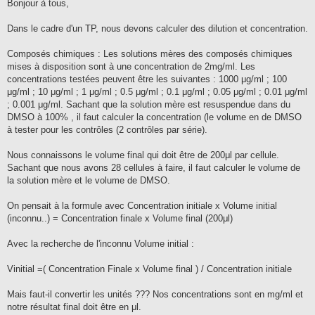
s
Bonjour à tous,
s
a
g
Dans le cadre d'un TP, nous devons calculer des dilution et concentration.
e
Composés chimiques : Les solutions mères des composés chimiques
mises à disposition sont à une concentration de 2mg/ml. Les
concentrations testées peuvent être les suivantes : 1000 μg/ml ; 100
μg/ml ; 10 μg/ml ; 1 μg/ml ; 0.5 μg/ml ; 0.1 μg/ml ; 0.05 μg/ml ; 0.01 μg/ml
; 0.001 μg/ml. Sachant que la solution mère est resuspendue dans du
DMSO à 100% , il faut calculer la concentration (le volume en de DMSO
à tester pour les contrôles (2 contrôles par série).
Nous connaissons le volume final qui doit être de 200μl par cellule.
Sachant que nous avons 28 cellules à faire, il faut calculer le volume de
la solution mère et le volume de DMSO.
On pensait à la formule avec Concentration initiale x Volume initial
(inconnu..) = Concentration finale x Volume final (200μl)
Avec la recherche de l'inconnu Volume initial :
Vinitial =( Concentration Finale x Volume final ) / Concentration initiale
Mais faut-il convertir les unités ??? Nos concentrations sont en mg/ml et
notre résultat final doit être en μl.