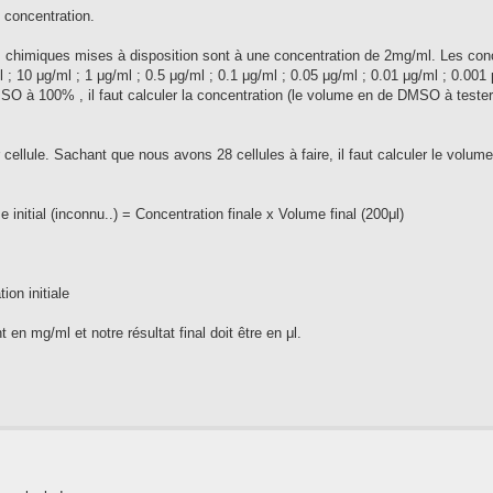
 concentration.
himiques mises à disposition sont à une concentration de 2mg/ml. Les con
; 10 μg/ml ; 1 μg/ml ; 0.5 μg/ml ; 0.1 μg/ml ; 0.05 μg/ml ; 0.01 μg/ml ; 0.001 
 à 100% , il faut calculer la concentration (le volume en de DMSO à tester
cellule. Sachant que nous avons 28 cellules à faire, il faut calculer le volume
 initial (inconnu..) = Concentration finale x Volume final (200μl)
ion initiale
 en mg/ml et notre résultat final doit être en μl.