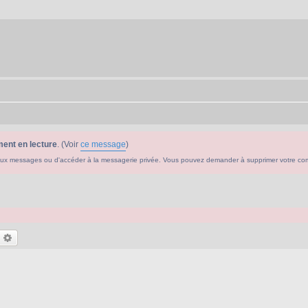
ent en lecture
. (Voir
ce message
)
ouveaux messages ou d'accéder à la messagerie privée. Vous pouvez demander à supprimer votre c
echercher
Recherche avancée