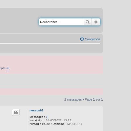
Rechercher
Recherche avancé
Connexion
ompte
ici
.
2 messages • Page
1
sur
1
nessou01
Messages :
1
Inscription :
04/03/2022, 13:23
Niveau d'étude / Domaine :
MASTER 1