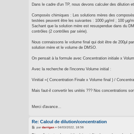
g
Dans le cadre d'un TP, nous devons calculer des dilution et
e
Composés chimiques : Les solutions mères des composés c
testées peuvent être les suivantes : 1000 μg/ml ; 100 μg/ml 
Sachant que la solution mère est resuspendue dans du DMSO
contrôles (2 contrôles par série).
Nous connaissons le volume final qui doit être de 200μl par 
solution mère et le volume de DMSO.
On pensait à la formule avec Concentration initiale x Volume
Avec la recherche de l'inconnu Volume initial :
Vinitial =( Concentration Finale x Volume final ) / Concentrat
Mais faut-il convertir les unités ??? Nos concentrations sont
Merci d'avance...
Re: Calcul de dilution/concentration
M
par
darrigan
»
04/03/2022, 18:56
e