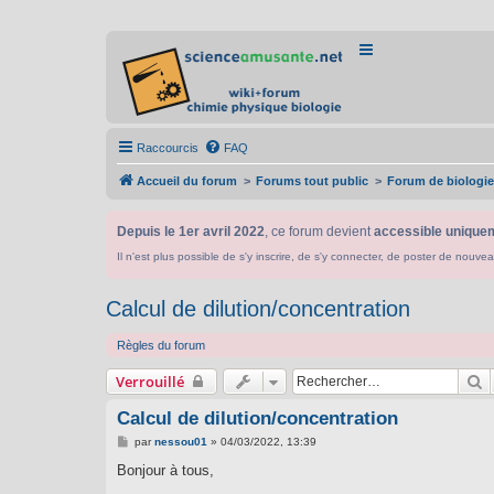
Raccourcis
FAQ
Accueil du forum
Forums tout public
Forum de biologie
Depuis le 1er avril 2022
, ce forum devient
accessible uniquem
Il n'est plus possible de s'y inscrire, de s'y connecter, de poster de n
Calcul de dilution/concentration
Règles du forum
R
Verrouillé
Calcul de dilution/concentration
M
par
nessou01
»
04/03/2022, 13:39
e
s
Bonjour à tous,
s
a