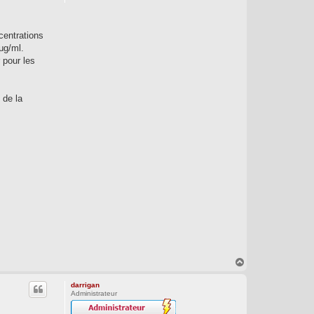
centrations
μg/ml.
 pour les
 de la
H
a
u
darrigan
t
Administrateur