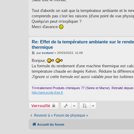
s
a
g
Tout d'abords on sait que la températeur ambiante et le re
e
comprends pas c'est les raisons (d'une point de vue physiqu
Quelqu'un peut m'expliquer ?
Merci d'avance
Re: Effet de la température ambiante sur le rend
thermique
M
par
ecolami
»
25/03/2022, 11:09
e
s
Bonjour,
s
La formule du rendement d'une machine thermique est calcul
a
g
température chaude en degrés Kelvin. Réduire la différenc
e
J'ignore si cette formule est aussi valable pour les turbine
Tri+traitement Produits chimiques 77 (Seine et Marne). Retraité depui
http://ami.ecolo.free.fr
Verrouillé
Revenir à « Forum de physique »
Accueil du forum