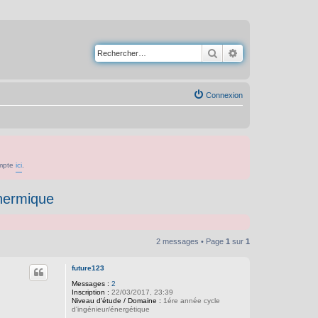
Rechercher
Recherche avancé
Connexion
ompte
ici
.
thermique
2 messages • Page
1
sur
1
future123
Messages :
2
Inscription :
22/03/2017, 23:39
Niveau d'étude / Domaine :
1ére année cycle
d'ingénieur/énergétique