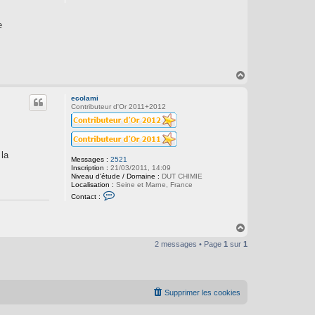
e
H
a
u
ecolami
t
Contributeur d'Or 2011+2012
 la
Messages :
2521
Inscription :
21/03/2011, 14:09
Niveau d'étude / Domaine :
DUT CHIMIE
Localisation :
Seine et Marne, France
C
Contact :
o
n
t
a
H
c
a
t
2 messages • Page
1
sur
1
u
e
t
r
e
c
o
Supprimer les cookies
l
a
m