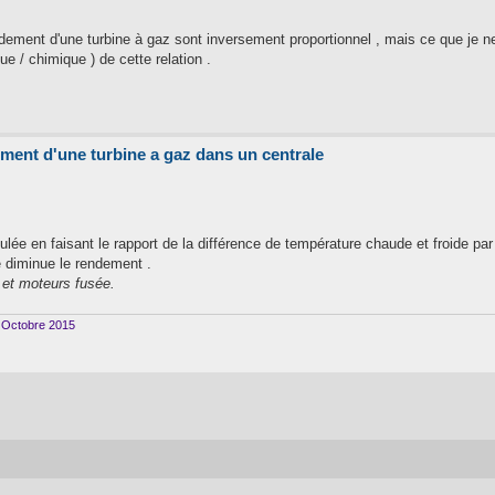
ndement d'une turbine à gaz sont inversement proportionnel , mais ce que je n
e / chimique ) de cette relation .
ement d'une turbine a gaz dans un centrale
ée en faisant le rapport de la différence de température chaude et froide par
e diminue le rendement .
s et moteurs fusée.
s Octobre 2015