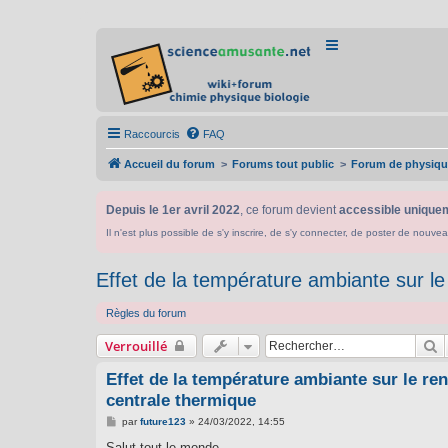
Raccourcis
FAQ
Accueil du forum
Forums tout public
Forum de physiqu
Depuis le 1er avril 2022
, ce forum devient
accessible uniquem
Il n'est plus possible de s'y inscrire, de s'y connecter, de poster de n
Effet de la température ambiante sur l
Règles du forum
R
Verrouillé
Effet de la température ambiante sur le re
centrale thermique
M
par
future123
»
24/03/2022, 14:55
e
s
Salut tout le monde,