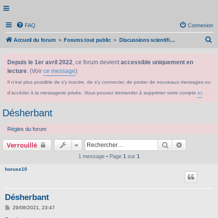
FAQ
Connexion
R
Accueil du forum
Forums tout public
Discussions scientifiques générales, actualités scientifiques...
e
Depuis le 1er avril 2022
, ce forum devient
accessible uniquement en
c
lecture
. (Voir
ce message
)
h
Il n'est plus possible de s'y inscrire, de s'y connecter, de poster de nouveaux messages ou
e
d'accéder à la messagerie privée. Vous pouvez demander à supprimer votre compte
ici
.
r
c
Désherbant
h
Règles du forum
e
Rechercher
Recherche 
Verrouillé
r
1 message • Page
1
sur
1
horuse10
Désherbant
M
29/08/2021, 23:47
e